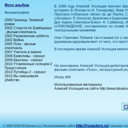
Фото альбом
В 1998 году Алексей Усольцев окончил Шк
история» В. Розова по И. Гончарову), Лева У
Фильмография:
Прислуга («Опасные связи» Ш. де Лакло), С
(«Болеро» П. Когоута), Крапилин и Буденове
2000 Граница. Таежный
Дон Карни («Билокси-Блюз» Н. Саймона), И
роман
(«ПОХОЖДЕНИЕ, составленное по поэме Н. 
2002 Страсти по Бумбарашу
театральными премиями.
-
фильм-спектакль
2002 Раскаленная суббота
Олег Павлович Табаков так отзывается о св
2002 Война
душевным здоровьем веет от него, что прос
2005 Псих -
фильм-
спектакль
В последнее время Алексей Усольцев являе
2007 Учитель в законе
2008 Ермоловы -
сериал
2009 Братаны -
сериал
2010 Утомленные солнцем 2:
На киноэкране Алексей Усольцев дебютиров
Предстояние
фильме-спектакле «Псих», литературный ред
2010 Путейцы-2 -
сериал
2010 Вы заказывали
Игорь BIN
убийство
Использованные материалы:
Алексей Усольцев на сайте http://www.tabakov
http://rusactors.ru/
© 2003-2016 RUSactors.ru / Использование сайта
означает по