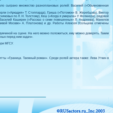
было сыграно множество разноплановых ролей: Василий («Обыкновенная
верли («Аркадия» Т. Стоппарда), Гриша («Потомок» В. Жеребцова), Виктор
няковых по Л. Н. Толстому), Кеш («Когда я умирала» У. Фолкнера), рядовой
, Василий Каширин («Рассказ о семи повешенных» Л. Андреева), Манилов
ливой Москве» А. Платонова) и др. Работы Алексея Усольцева отмечены
мужчиной на сцене. На него можно положиться, ему можно доверять. Таким
нных перед ним задач».
при МГСУ.
тты «Граница. Таежный роман». Среди ролей актера также: Лева Уткин в