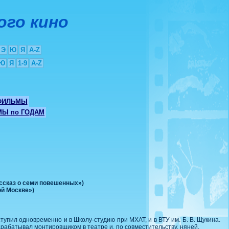
ого кино
Э
Ю
Я
A-Z
Ю
Я
1-9
A-Z
ФИЛЬМЫ
Ы по ГОДАМ
ассказ о семи повешенных»)
ой Москве»)
ступил одновременно и в Школу-студию при МХАТ, и в ВТУ им. Б. В. Щукина.
драбатывал монтировщиком в театре и, по совместительству, няней.