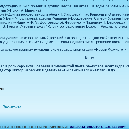
олу-студию и был принят в труппу Театра Табакова. За годы работы им 
ткин («Псих» А. Минчина)
эм («Долгий рождественский обед» Т. Уайлдера), Гас Каверли и Огастес Ка
ц («Бег» М. Булгакова), адвокат Фанарин («Воскресение. Супер» братьев Прес
пполит («Идиот» Ф. М. Достоевского), Ферруччо )«Лицедей» Т. Бернхарда)
В. Гоголя „Мертвые души“»), Виктор Васильевич Божко («Рассказ о счаст
оем ученике: «Основательный, крепкий. Он обладает редким свойством быть 
то удивляешься. Скромен и даже застенчив, однако смел в решении поставле
тся художественным руководителем театральной студии «Новый Факультет» 
Кино
ал в роли сержанта Братеева в знаменитой ленте режиссера Александра Ми
актор Виктор Залесский в детективе «Вы заказывали убийство» и др.
.ru
Вконтакте
пользовательского соглашения
лное и безоговорочное согласие с условиями
.