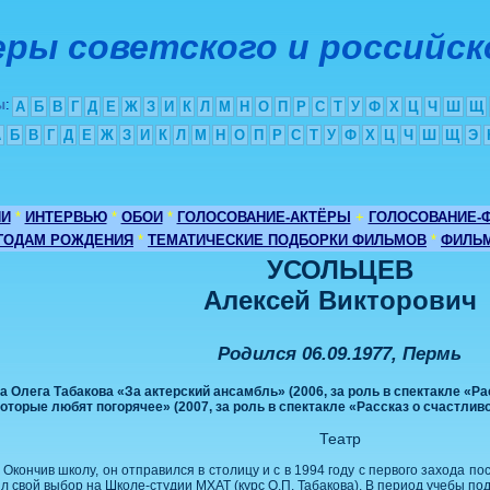
ры советского и российск
ы
:
А
Б
В
Г
Д
Е
Ж
З
И
К
Л
М
Н
О
П
Р
С
Т
У
Ф
Х
Ц
Ч
Ш
Щ
А
Б
В
Г
Д
Е
Ж
З
И
К
Л
М
Н
О
П
Р
С
Т
У
Ф
Х
Ц
Ч
Ш
Щ
Э
ИИ
*
ИНТЕРВЬЮ
*
ОБОИ
*
ГОЛОСОВАНИЕ-АКТЁРЫ
+
ГОЛОСОВАНИЕ-
 ГОДАМ РОЖДЕНИЯ
*
ТЕМАТИЧЕСКИЕ ПОДБОРКИ ФИЛЬМОВ
*
ФИЛЬМ
УСОЛЬЦЕВ
Алексей Викторович
Родился 06.09.1977, Пермь
 Олега Табакова «За актерский ансамбль» (2006, за роль в спектакле «Р
оторые любят погорячее» (2007, за роль в спектакле «Рассказ о счастлив
Театр
Окончив школу, он отправился в столицу и с в 1994 году с первого захода по
л свой выбор на Школе-студии МХАТ (курс О.П. Табакова). В период учебы по