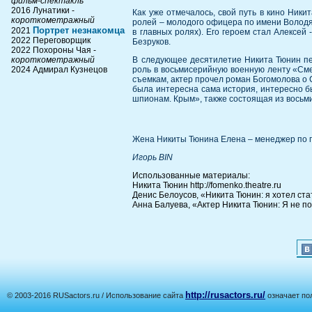
фильм-спектакль
2016 Лунатики -
Как уже отмечалось, свой путь в кино Ники
короткометражный
ролей – молодого офицера по имени Володя.
Портрет незнакомца
2021
в главных ролях). Его героем стал Алексей
2022 Переговорщик
Безруков.
2022 Похороны Чая -
короткометражный
В следующее десятилетие Никита Тюнин пер
2024 Адмирал Кузнецов
роль в восьмисерийную военную ленту «См
съемкам, актер прочел роман Богомолова о 
была интересна сама история, интересно б
шпионам. Крым», также состоящая из восьми
Жена Никиты Тюнина Елена – менеджер по под
Игорь BIN
Использованные материалы:
Никита Тюнин http://fomenko.theatre.ru
Денис Белоусов, «Никита Тюнин: я хотел стать
Анна Балуева, «Актер Никита Тюнин: Я не пос
http://rusactors.ru/
© 2003-2016 RUSactors.ru / Использование сайта
означает по