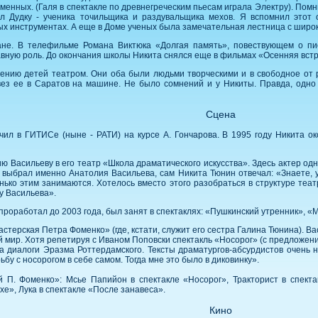
менных. (Галя в спектакле по древнегреческим пьесам играла Электру). Помн
ал Дудку - ученика точильщика и раздувальщика мехов. Я вспомнил этот
х инструментах. А еще в Доме ученых была замечательная лестница с широк
ане. В телефильме Романа Виктюка «Долгая память», повествующем о пио
вную роль. До окончания школы Никита снялся еще в фильмах «Осенняя встр
ению детей театром. Они оба были людьми творческими и в свободное от 
твез ее в Саратов на машине. Не было сомнений и у Никиты. Правда, одно
Сцена
ил в ГИТИСе (ныне - РАТИ) на курсе А. Гончарова. В 1995 году Никита око
ю Васильеву в его театр «Школа драматического искусства». Здесь актер од
н выбрал именно Анатолия Васильева, сам Никита Тюнин отвечал: «Знаете,
ько этим занимаются. Хотелось вместо этого разобраться в структуре теат
у Васильева».
проработал до 2003 года, был занят в спектаклях: «Пушкинский утренник», «
стерская Петра Фоменко» (где, кстати, служит его сестра Галина Тюнина). Ва
й мир. Хотя репетируя с Иваном Поповски спектакль «Носорог» (с предложени
а диалоги Эразма Роттердамского. Тексты драматургов-абсурдистов очень н
ьбу с носорогом в себе самом. Тогда мне это было в диковинку».
й П. Фоменко»: Мсье Папийон в спектакле «Носорог», Тракторист в спект
хе», Лука в спектакле «После занавеса».
Кино