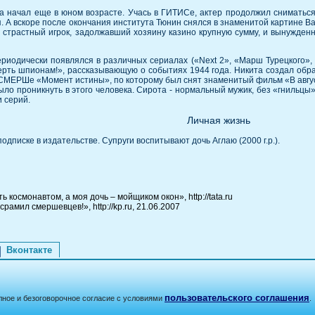
та начал еще в юном возрасте. Учась в ГИТИСе, актер продолжил сниматься
 А вскоре после окончания института Тюнин снялся в знаменитой картине В
 - страстный игрок, задолжавший хозяину казино крупную сумму, и вынужденн
иодически появлялся в различных сериалах («Next 2», «Марш Турецкого», «
ерть шпионам!», рассказывающую о событиях 1944 года. Никита создал обр
СМЕРШе «Момент истины», по которому был снят знаменитый фильм «В август
ыло проникнуть в этого человека. Сирота - нормальный мужик, без «гнильц
 серий.
Личная жизнь
писке в издательстве. Супруги воспитывают дочь Аглаю (2000 г.р.).
 космонавтом, а моя дочь – мойщиком окон», http://tata.ru
рамил смершевцев!», http://kp.ru, 21.06.2007
Вконтакте
пользовательского соглашения
лное и безоговорочное согласие с условиями
.