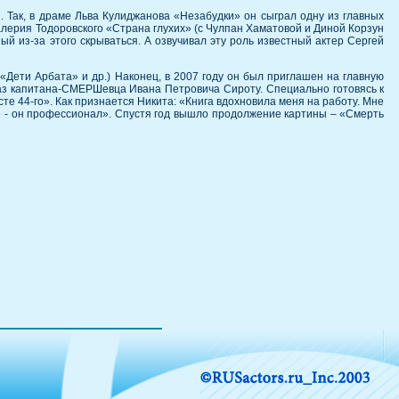
. Так, в драме Льва Кулиджанова «Незабудки» он сыграл одну из главных
алерия Тодоровского «Страна глухих» (с Чулпан Хаматовой и Диной Корзун
ый из-за этого скрываться. А озвучивал эту роль известный актер Сергей
Дети Арбата» и др.) Наконец, в 2007 году он был приглашен на главную
аз капитана-СМЕРШевца Ивана Петровича Сироту. Специально готовясь к
е 44-го». Как признается Никита: «Книга вдохновила меня на работу. Мне
ы» - он профессионал». Спустя год вышло продолжение картины – «Смерть