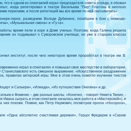
ю, что в одном из спектаклей играл председателя совета отряда, я обожал
 опыт, когда репетировал в театре Васильева "Пир" Платона и неплохо
ими перилами, и после репетиций мы все время по ней скатывались».
нере-герое, разведчике Володе Дубинине, погибшем в бою с немецко-
еча», «Музыкальная смена» и «Гу-га».
работы время пели в хоре в Доме ученых. Поэтому, когда Галина решила
 время он подумывал о Суворовском училище, но уже в старших классах
нчил институт, после чего некоторое время проработал в театре им. В.
новременно играл в спектаклях и повышал свое мастерство в лаборатории,
 у Станиславского есть смешное выражение: «Искусственное раздражение
ра, правилах актерской игры. Мне в этом очень помогло изучение текстов
Моцарт и Сальери», «Илиада», «Из путешествия Онегина» и др.
сильев и Фоменко – две разные школы. «Конечно, - говорит Никита Тюнин, -
я Ивана сыграть в этом спектакле началась моя работа в «Мастерской»), я
а них похожи. Помню, как Петр Наумович, посмотрев прогон «Носорога»,
акле «Одна абсолютно счастливая деревня», Герцог Фредерик в «Сказке