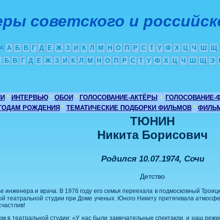
ры советского и российск
ы
:
А
Б
В
Г
Д
Е
Ж
З
И
К
Л
М
Н
О
П
Р
С
Т
У
Ф
Х
Ц
Ч
Ш
Щ
А
Б
В
Г
Д
Е
Ж
З
И
К
Л
М
Н
О
П
Р
С
Т
У
Ф
Х
Ц
Ч
Ш
Щ
Э
ИИ
*
ИНТЕРВЬЮ
*
ОБОИ
*
ГОЛОСОВАНИЕ-АКТЁРЫ
+
ГОЛОСОВАНИЕ-
 ГОДАМ РОЖДЕНИЯ
*
ТЕМАТИЧЕСКИЕ ПОДБОРКИ ФИЛЬМОВ
*
ФИЛЬМ
ТЮНИН
Никита Борисович
Родился 10.07.1974, Сочи
Детство
ье инженера и врача. В 1976 году его семья переехала в подмосковный Трои
ской театральной студии при Доме ученых. Юного Никиту притягивала атмосфер
счастлив!
ом в театральной студии: «У нас были замечательные спектакли, и наш реж