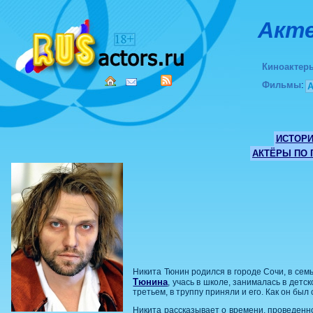
Акте
Киноактер
Фильмы
:
ИСТОР
АКТЁРЫ ПО
Никита Тюнин родился в городе Сочи, в сем
Тюнина
, учась в школе, занималась в дет
третьем, в труппу приняли и его. Как он был 
Никита рассказывает о времени, проведенн