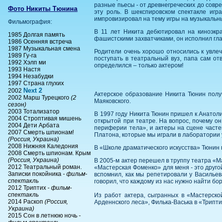
разные пьесы - от древнегреческих до совре
Фото Никиты Тюнина
эту роль. В шекспировском спектакле игр
импровизировал на тему игры на музыкальны
Фильмография:
В 11 лет Никита дебютировал на киноэкр
1985 Долгая память
фашистскими захватчиками, он исполнил гла
1986 Осенняя встреча
1987 Музыкальная смена
Родители очень хорошо относились к увлеч
1989 Гу-га
поступать в театральный вуз, папа сам о
1992 Хэлп ми
определился – только актером!
1993 Настя
1994 Незабудки
1997 Страна глухих
Next 2
2002
Актерское образование Никита Тюнин получ
2002 Марш Турецкого
(2
Маяковского.
сезон)
2003 Тотализатор
В 1997 году Никита Тюнин пришел к Анатоли
2004 Строптивая мишень
открытой при театре. На вопрос, почему о
2004 Дети Арбата
периферии тела», и актеры на сцене частен
2007 Смерть шпионам!
Платона, которые мы играли в лаборатории 
(Россия, Украина)
2008 Нижняя Каледония
В «Школе драматического искусства» Тюнин 
2008 Смерть шпионам. Крым
(Россия, Украина)
В 2005-м актер перешел в труппу театра «Ма
2012 Театральный роман.
«Мастерская Фоменко» для меня - это друго
Записки покойника -
фильм-
вспомнил, как мы репетировали у Васильев
спектакль
говорил, что каждому из нас нужно найти бор
2012 Триптих -
фильм-
спектакль
Из работ актера, сыгранных в «Мастерско
2014 Раскоп
(Россия,
Арденнского леса», Филька-Васька в «Трипти
Украина)
2015 Сон в летнюю ночь -