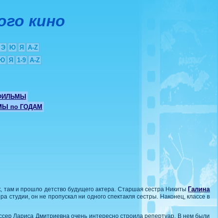
ого кино
Э
Ю
Я
A-Z
Ю
Я
1-9
A-Z
ФИЛЬМЫ
Ы по ГОДАМ
Галина
цк, там и прошло детство будущего актера. Старшая сестра Никиты
а студии, он не пропускал ни одного спектакля сестры. Наконец, классе в
иссер Лариса Дмитриевна очень интересно строила репертуар. В нем были