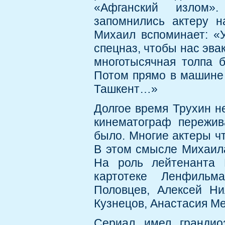
«Афганский излом»
запомнились актеру н
Михаил вспоминает: «У
спецназ, чтобы нас эва
многотысячная толпа 
Потом прямо в машине 
Ташкент…»
Долгое время Трухин н
кинематограф пережив
было. Многие актеры ч
В этом смысле Михаил
На роль лейтенанта 
картотеке Ленфильм
Половцев, Алексей Ни
Кузнецов, Анастасия Ме
Сериал имел грандио