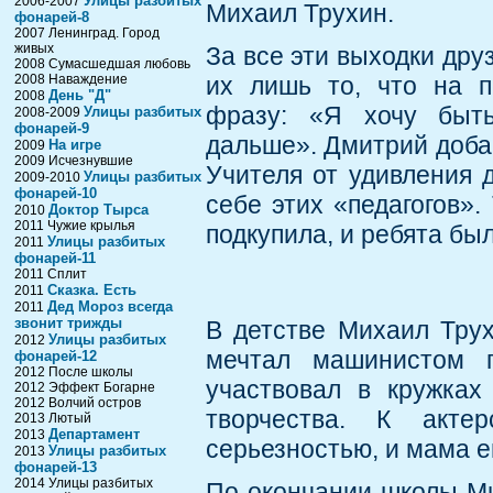
Улицы разбитых
2006-2007
Михаил Трухин.
фонарей-8
2007 Ленинград. Город
живых
За все эти выходки дру
2008 Сумасшедшая любовь
2008 Наваждение
их лишь то, что на п
День "Д"
2008
фразу: «Я хочу быть
Улицы разбитых
2008-2009
фонарей-9
дальше». Дмитрий добав
На игре
2009
2009 Исчезнувшие
Учителя от удивления 
Улицы разбитых
2009-2010
фонарей-10
себе этих «педагогов».
Доктор Тырса
2010
2011 Чужие крылья
подкупила, и ребята б
Улицы разбитых
2011
фонарей-11
2011 Сплит
Сказка. Есть
2011
Дед Мороз всегда
2011
звонит трижды
В детстве Михаил Трух
Улицы разбитых
2012
мечтал машинистом п
фонарей-12
2012 После школы
участвовал в кружках
2012 Эффект Богарне
2012 Волчий остров
творчества. К акте
2013 Лютый
Департамент
2013
серьезностью, и мама е
Улицы разбитых
2013
фонарей-13
2014 Улицы разбитых
По окончании школы М