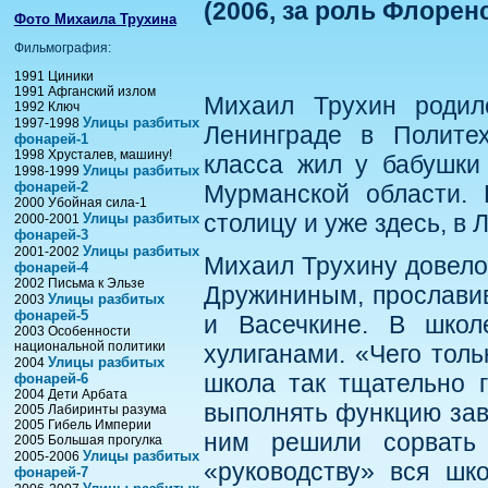
(2006, за роль Флоре
Фото Михаила Трухина
Фильмография:
1991 Циники
1991 Афганский излом
Михаил Трухин родил
1992 Ключ
Улицы разбитых
1997-1998
Ленинграде в Политех
фонарей-1
1998 Хрусталев, машину!
класса жил у бабушки
Улицы разбитых
1998-1999
фонарей-2
Мурманской области.
2000 Убойная сила-1
столицу и уже здесь, в 
Улицы разбитых
2000-2001
фонарей-3
Улицы разбитых
2001-2002
Михаил Трухину довело
фонарей-4
2002 Письма к Эльзе
Дружининым, прослави
Улицы разбитых
2003
фонарей-5
и Васечкине. В шко
2003 Особенности
национальной политики
хулиганами. «Чего толь
Улицы разбитых
2004
школа так тщательно г
фонарей-6
2004 Дети Арбата
выполнять функцию заву
2005 Лабиринты разума
2005 Гибель Империи
ним решили сорвать 
2005 Большая прогулка
Улицы разбитых
2005-2006
«руководству» вся шк
фонарей-7