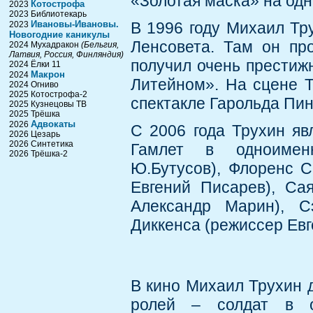
«Золотая маска» на од
Котострофа
2023
2023 Библиотекарь
Ивановы-Ивановы.
В 1996 году Михаил Тру
2023
Новогодние каникулы
Ленсовета. Там он про
2024 Мухадракон
(Бельгия,
Латвия, Россия, Финляндия)
получил очень престиж
2024 Ёлки 11
Макрон
2024
Литейном». На сцене 
2024 Огниво
2025 Котострофа-2
спектакле Гарольда Пин
2025 Кузнецовы ТВ
2025 Трёшка
Адвокаты
2026
С 2006 года Трухин яв
2026 Цезарь
2026 Синтетика
Гамлет в одноименн
2026 Трёшка-2
Ю.Бутусов), Флоренс 
Евгений Писарев), Са
Александр Марин), С
Диккенса (режиссер Евг
В кино Михаил Трухин д
ролей – солдат в о