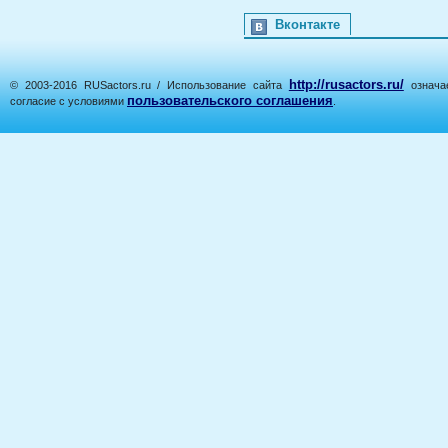
Вконтакте
http://rusactors.ru/
© 2003-2016 RUSactors.ru / Использование сайта
означае
пользовательского соглашения
согласие с условиями
.