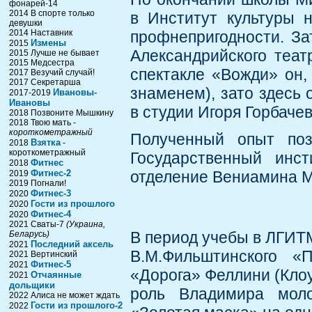
фонарей-14
2014 В спорте только
в Институт культуры 
девушки
2014 Наставник
профнепригодности. За
Измены
2015
Александрийского теат
2015 Лучше не бывает
2015 Медсестра
спектакле «Вожди» он,
2017 Везучий случай!
2017 Секретарша
знаменем), зато здесь 
Ивановы-
2017-2019
Ивановы
в студии Игоря Горбачев
2018 Позвоните Мышкину
2018 Твою мать -
короткометражный
Полученный опыт поз
Взятка
2018
-
короткометражный
Государственный инс
Фитнес
2018
Фитнес-2
отделение Вениамина М
2019
2019 Погнали!
Фитнес-3
2020
Гости из прошлого
2020
Фитнес-4
2020
2021 Сваты-7
(Украина,
В период учебы в ЛГИТМ
Беларусь)
Последний аксель
2021
В.М.Фильштинского «
2021 Вертинский
Фитнес-5
2021
«Дорога» Феллини (Клоу
Отчаянные
2021
дольщики
роль Владимира мол
2022 Алиса не может ждать
Гости из прошлого-2
2022