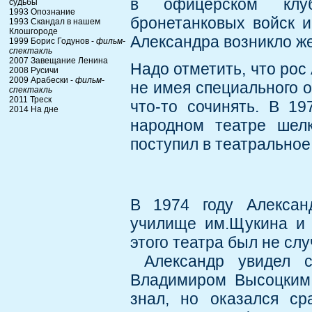
в офицерском клуб
судьбы
1993 Опознание
бронетанковых войск 
1993 Скандал в нашем
Клошгороде
Александра возникло же
1999 Борис Годунов -
фильм-
спектакль
2007 Завещание Ленина
Надо отметить, что рос
2008 Русичи
2009 Арабески -
фильм-
не имея специального о
спектакль
2011 Треск
что-то сочинять. В 1
2014 На дне
народном театре шелк
поступил в театральное
В 1974 году Алексан
училище им.Щукина и 
этого театра был не сл
Александр увидел с
Владимиром Высоцким 
знал, но оказался ср