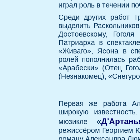
играл роль в течении по
Среди других работ Т
выделить Раскольников
Достоевскому, Гоголя
Патриарха в спектакле
«Живаго», Ясона в сп
ролей пополнилась раб
«Арабески» (Отец Гог
(Незнакомец), «Снегуро
Первая же работа Ал
широкую известность
«
Д'Артан
мюзикле
режиссёром Георгием Ю
роману Александра Дюм