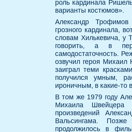
роль кардинала Ришель
варианты костюмов».
Александр Трофимов 
грозного кардинала, во
словам Хилькевича, у 
говорить, а в перс
самодостаточность. Ре
озвучил героя Михаил К
заиграл теми краскам
получился умным, ра
ироничным, в какие-то 
В том же 1979 году Ал
Михаила Швейцера «
произведений Алекса
Вальсингама. Позже
продолжилось в филь