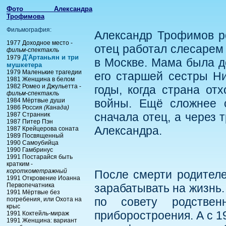
Фото Александра
Трофимова
Фильмография:
Александр Трофимов ро
1977 Доходное место -
отец работал слесарем
фильм-спектакль
Д'Артаньян и три
1979
в Москве. Мама была д
мушкетера
1979 Маленькие трагедии
его старшей сестры Н
1981 Женщина в белом
1982 Ромео и Джульетта -
годы, когда страна от
фильм-спектакль
1984 Мёртвые души
войны. Ещё сложнее с
1986 Россия
(Канада)
сначала отец, а через т
1987 Странник
1987 Питер Пэн
Александра.
1987 Крейцерова соната
1989 Посвященный
1990 Самоубийца
1990 Гамбринус
1991 Постарайся быть
кратким -
короткометражный
После смерти родителе
1991 Откровение Иоанна
Первопечатника
зарабатывать на жизнь.
1991 Мёртвые без
по совету родствен
погребения, или Охота на
крыс
приборостроения. А с 1
1991 Коктейль-мираж
1991 Женщина: вариант