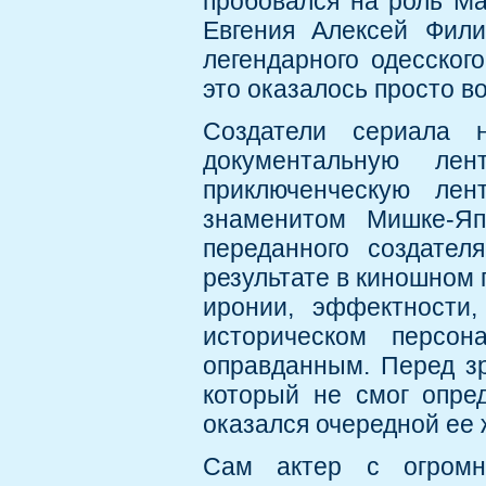
пробовался на роль Ма
Евгения Алексей Фили
легендарного одесског
это оказалось просто в
Создатели сериала н
документальную ле
приключенческую лен
знаменитом Мишке-Яп
переданного создател
результате в киношном 
иронии, эффектности,
историческом персон
оправданным. Перед зр
который не смог опре
оказался очередной ее 
Сам актер с огромн