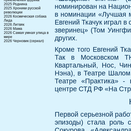
приключения Шурика
2025 Роднина
номинирован на Нацио
2025 Хроники русской
революции
в номинации «Лучшая м
2026 Космическая собака
Лида
Евгений Ткачук играл в
2026 Литвяк
зверинец» (Том Уингфил
2026 Мама
2026 Самая умная улица в
других.
мире
2026 Черновик (сериал)
Кроме того Евгений Тка
Так в Московском Т
Квартальный, Нос, Чи
Нэна), в Театре Шалом
Театре «Практика» - 
центре СТД РФ «На Стр
Первой серьезной работ
эпизоды) стала роль 
Сокурова «Александр