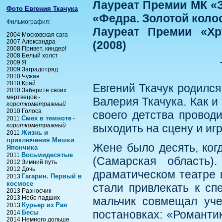
Лауреат Премии МК «З
Фото Евгения Ткачука
«Федра. Золотой коло
Фильмография:
Лауреат Премии «Хр
2004 Московская сага
2007 Александра
(2008)
2008 Привет, киндер!
2008 Белый холст
2009 Я
2009 Заградотряд
2010 Чужая
2010 Край
Евгений Ткачук родился
2010 Заберите своих
мертвецов -
Валерия Ткачука. Как и
короткометражный
2010 Голоса
своего детства провод
Смех в темноте
2011
-
короткометражный
выходить на сцену и иг
Жизнь и
2011
приключения Мишки
Жене было десять, ког
Япончика
Восьмидесятые
2011
(Самарская область
2012 Зимний путь
2012 Дочь
драматическом театре и
Гагарин. Первый в
2013
космосе
стали привлекать к сп
2013 Разносчик
2013 Небо падших
мальчик совмещал уче
Курьер из Рая
2013
постановках: «Романтик
Бесы
2014
2014 Немного дольше