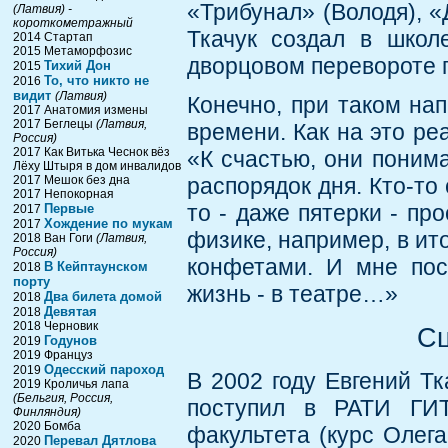
«Трибунал» (Володя), «
(Латвия) -
короткометражный
Ткачук создал в школ
2014 Стартап
2015 Метаморфозис
дворцовом перевороте 
Тихий Дон
2015
То, что никто не
2016
видит
(Латвия)
Конечно, при таком на
2017 Анатомия измены
2017 Беглецы
(Латвия,
времени. Как на это ре
Россия)
2017 Как Витька Чеснок вёз
«К счастью, они поним
Лёху Штыря в дом инвалидов
2017 Мешок без дна
распорядок дня. Кто-то 
2017 Непокорная
то - даже пятерки - пр
Первые
2017
Хождение по мукам
2017
физике, например, в ит
2018 Ван Гоги
(Латвия,
Россия)
конфетами. И мне пос
В Кейптаунском
2018
порту
жизнь - в театре…»
Два билета домой
2018
Девятая
2018
2018 Черновик
Сц
Годунов
2019
2019 Француз
Одесский пароход
2019
В 2002 году Евгений Тк
2019 Кроличья лапа
(Бельгия, Россия,
поступил в РАТИ ГИТ
Финляндия)
2020 Бомба
факультета (курс Олега
Перевал Дятлова
2020