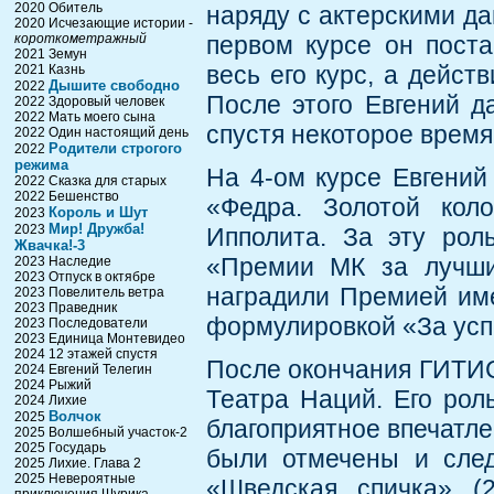
2020 Обитель
наряду с актерскими д
2020 Исчезающие истории -
короткометражный
первом курсе он поста
2021 Земун
весь его курс, а дейс
2021 Казнь
Дышите свободно
2022
После этого Евгений д
2022 Здоровый человек
2022 Мать моего сына
спустя некоторое время 
2022 Один настоящий день
Родители строгого
2022
режима
На 4-ом курсе Евгений
2022 Сказка для старых
2022 Бешенство
«Федра. Золотой кол
Король и Шут
2023
Мир! Дружба!
2023
Ипполита. За эту рол
Жвачка!-3
«Премии МК за лучши
2023 Наследие
2023 Отпуск в октябре
наградили Премией им
2023 Повелитель ветра
2023 Праведник
формулировкой «За усп
2023 Последователи
2023 Единица Монтевидео
2024 12 этажей спустя
После окончания ГИТИС
2024 Евгений Телегин
2024 Рыжий
Театра Наций. Его рол
2024 Лихие
Волчок
2025
благоприятное впечатле
2025 Волшебный участок-2
2025 Государь
были отмечены и след
2025 Лихие. Глава 2
2025 Невероятные
«Шведская спичка» (