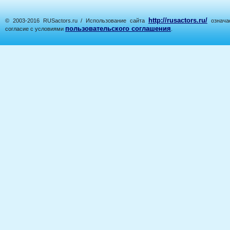
http://rusactors.ru/
© 2003-2016 RUSactors.ru / Использование сайта
означае
пользовательского соглашения
согласие с условиями
.