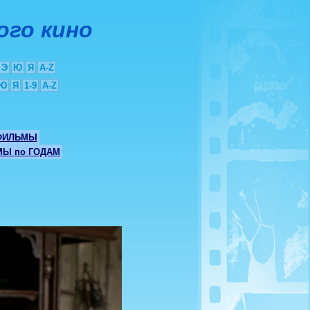
ого кино
Э
Ю
Я
A-Z
Ю
Я
1-9
A-Z
ФИЛЬМЫ
Ы по ГОДАМ