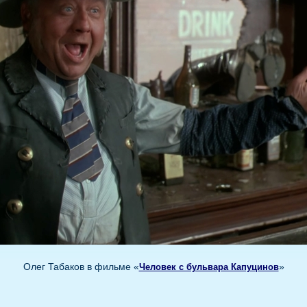
Олег Табаков в фильме «
»
Человек с бульвара Капуцинов