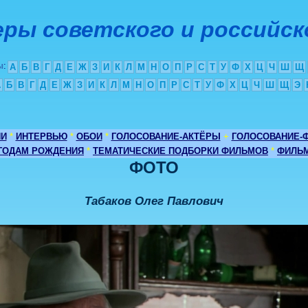
ры советского и российск
ы
:
А
Б
В
Г
Д
Е
Ж
З
И
К
Л
М
Н
О
П
Р
С
Т
У
Ф
Х
Ц
Ч
Ш
Щ
А
Б
В
Г
Д
Е
Ж
З
И
К
Л
М
Н
О
П
Р
С
Т
У
Ф
Х
Ц
Ч
Ш
Щ
Э
ИИ
*
ИНТЕРВЬЮ
*
ОБОИ
*
ГОЛОСОВАНИЕ-АКТЁРЫ
+
ГОЛОСОВАНИЕ-
 ГОДАМ РОЖДЕНИЯ
*
ТЕМАТИЧЕСКИЕ ПОДБОРКИ ФИЛЬМОВ
*
ФИЛЬМ
ФОТО
Табаков Олег Павлович