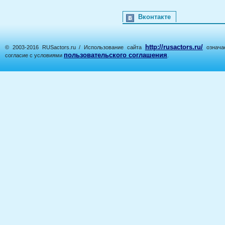
Вконтакте
http://rusactors.ru/
© 2003-2016 RUSactors.ru / Использование сайта
означае
пользовательского соглашения
согласие с условиями
.