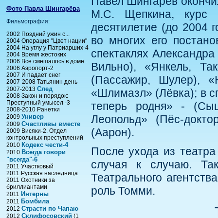
Павел Шингарев окончи
Фото Павла Шингарёва
М.С. Щепкина, курс
Фильмография:
десятилетие (до 2004 г
2002 Поздний ужин с...
во многих его постано
2004 Операция "Цвет нации"
2004 На углу у Патриарших-4
спектаклях Александра
2004 Время жестоких
2006 Все смешалось в доме...
Вильно), «Янкель, Та
2006 Аэропорт-2
2007 И падает снег
(Пассажир, Шулер), «
2007-2008 Татьянин день
След
2007-2013
«Шлимазл» (Лёвка); в 
2008 Закон и порядок:
Преступный умысел -3
теперь родня» - (Сыщ
2008-2010 Ранетки
Универ
Леопольд» (Пёс-докто
2009
Счастливы вместе
2009
(Аарон).
2009 Висяки-2. Отдел
контрольных преступлений
Кодекс чести-4
2010
После ухода из театра
Всегда говори
2010
"всегда"-6
случая к случаю. Та
2011 Участковый
2011 Русская наследница
Театрального агентства
2011 Охотники за
бриллиантами
роль Томми.
Интерны
2011
Бомбила
2011
Страсти по Чапаю
2012
Склифосовский
2012
(1