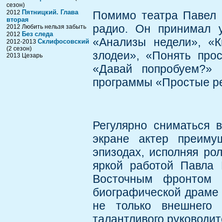
сезон)
Пятницкий. Глава
2012
Помимо театра Павел 
вторая
радио. Он принимал у
2012 Любить нельзя забыть
Без следа
2012
«Анализы недели», «
Склифосовский
2012-2013
(2 сезон)
злодеи», «Понять про
2013 Цезарь
«Давай попробуем?» 
программы «Простые р
Регулярно сниматься 
экране актер преиму
эпизодах, исполняя ро
яркой работой Павла 
Восточным фронтом 
биографической драме 
не только внешнего 
талантливого руководит