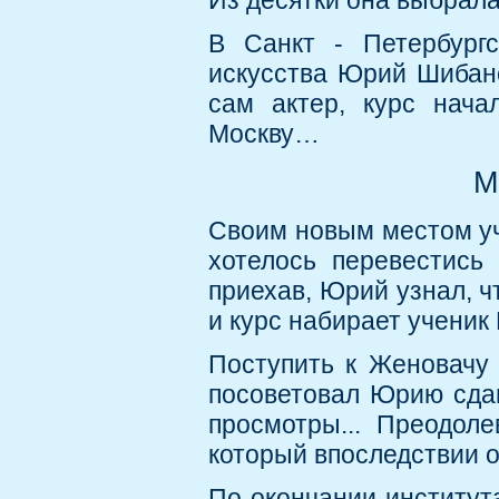
Из десятки она выбрал
В Санкт - Петербургс
искусства Юрий Шибано
сам актер, курс нача
Москву…
М
Своим новым местом у
хотелось перевестись
приехав, Юрий узнал, ч
и курс набирает ученик
Поступить к Женовачу 
посоветовал Юрию сдав
просмотры... Преодол
который впоследствии о
По окончании институт