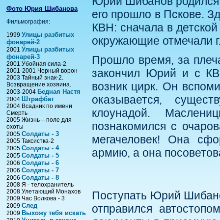
Юрий Шибанов родился в
Фото Юрия Шибанова
его прошло в Пскове. Зд
Фильмография:
КВН: сначала в детской
Улицы разбитых
1999
окружающие отмечали г
фонарей-2
Улицы разбитых
2001
фонарей-3
Прошло время, за плеч
2001 Убойная сила-2
закончил Юрий и с КВ
2001-2001 Черный ворон
2003 Тайный знак-2.
возник цирк. Он вспоми
Возвращение хозяина.
Бедная Настя
2003-2004
оказывается, сущест
Штрафбат
2004
2004 Всадник по имени
клоунадой. Маслени
Смерть
2005 Жизнь – поле для
познакомился с очаров
охоты
Солдаты - 3
2005
мегачеловек! Она сф
2005 Таксистка-2
Солдаты - 4
2005
армию, а она посовето
Солдаты - 5
2005
Солдаты - 6
2006
Солдаты - 7
2006
Солдаты - 8
2006
2008 Я - телохранитель
2008 Улетающий Монахов
Поступать Юрий Шибано
2009 Час Волкова - 3
След
2009
отправился автостопо
Выхожу тебя искать
2009