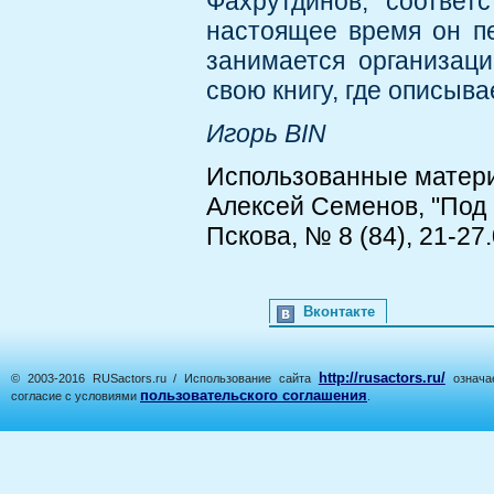
Фахрутдинов, соотве
настоящее время он пе
занимается организаци
свою книгу, где описыва
Игорь BIN
Использованные матер
Алексей Семенов, "Под 
Пскова, № 8 (84), 21-27
Вконтакте
http://rusactors.ru/
© 2003-2016 RUSactors.ru / Использование сайта
означае
пользовательского соглашения
согласие с условиями
.