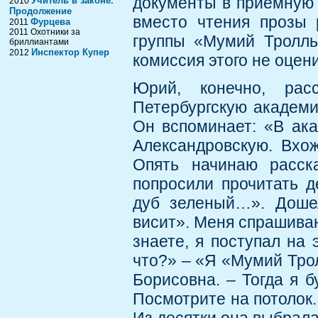
документы в приемную
Учитель в законе.
2010
Продолжение
вместо чтения прозы 
Фурцева
2011
2011 Охотники за
группы «Мумий Тролль
бриллиантами
Инспектор Купер
2012
комиссия этого не оцен
Юрий, конечно, рас
Петербургскую академи
Он вспоминает: «В ака
Александровскую. Вхож
Опять начинаю расск
попросили прочитать д
дуб зеленый…». Дошел
висит». Меня спрашиваю
знаете, я поступал на 
что?» – «Я «Мумий Трол
Борисовна. – Тогда я б
Посмотрите на потолок. 