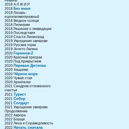
Реванш
2018 А.Л.Ж.И.Р.
Без меня
2018
2018 Лазарь -
короткометражный
2018 Медное солнце
2018 Пилигрим
2018 Решение о ликвидации
2019 Последствия
2019 Спасти Ленинград
2019 Укрощение свекрови
2019 Русские горки
2019 Золото Лагина
Горюнов-2
2020
2020 Красный призрак
2020 Под прикрытием
Перевал Дятлова
2020
2020 Хищники
Чёрное море
2020
2020 Чужая стая
2020 Архипелаг
2021 Синдром отложенного
счастья
Турист
2021
Собор
2021
Солдаут
2021
2021 Укрощение свекрови.
Продолжение
2022 Аврора
2022 Борщи
2022 Лена и Справедливость
Начать сначала
2022