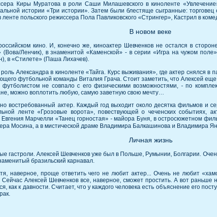
ссера Киры Муратова в роли Саши Милашевского в киноленте «Увлечение».
нальной истории «Три истории». Затем были блестяще сыгранные: торговец 
в ленте польского режиссера Пола Павликовского «Стрингер», Кастрил в ко
В новом веке
оссийском кино. И, конечно же, киноактер Шевченков не остался в стороне
 (Вова/Ленчик), в знаменитой «Каменской» - в серии «Игра на чужом поле»
), в «Стилете» (Паша Лихачев).
оль Александра в киноленте «Тайга. Курс выживания», где актер снялся в п
ющего футбольной команды Виталия Грача. Стоит заметить, что Алексей еще с
 футболистом не совпало с его физическими возможностями, - по компле
кране, можно воплотить любую, самую заветную свою мечту…
но востребованный актер. Каждый год выходит около десятка фильмов и сер
ельной ленте «Грозовые ворота», повествующей о чеченских событиях, а
е Евгения Марчелли «Танец горностая» - майора Буня, в остросюжетном фил
ера Мосина, а в мистической драме Владимира Балкашинова и Владимира Я
Личная жизнь
 гастроли. Алексей Шевченков уже был в Польше, Румынии, Болгарии. Очень
наменитый бразильский карнавал.
я, наверное, проще ответить чего не любит актер... Очень не любит «хамск
. Сейчас Алексей Шевченков все, наверное, сможет простить. А вот раньше 
, как к давности. Считает, что у каждого человека есть объяснение его пост
рак.