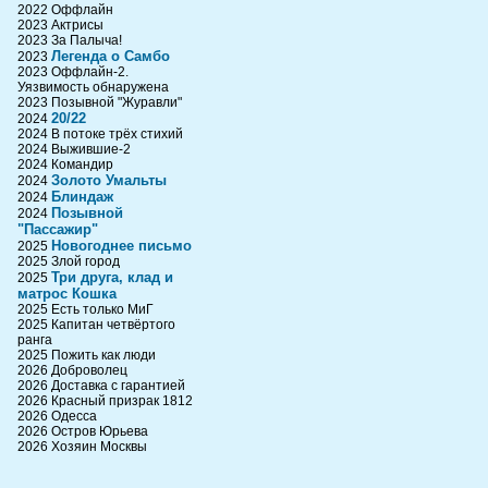
2022 Оффлайн
2023 Актрисы
2023 За Палыча!
Легенда о Самбо
2023
2023 Оффлайн-2.
Уязвимость обнаружена
2023 Позывной "Журавли"
20/22
2024
2024 В потоке трёх стихий
2024 Выжившие-2
2024 Командир
Золото Умальты
2024
Блиндаж
2024
Позывной
2024
"Пассажир"
Новогоднее письмо
2025
2025 Злой город
Три друга, клад и
2025
матрос Кошка
2025 Есть только МиГ
2025 Капитан четвёртого
ранга
2025 Пожить как люди
2026 Доброволец
2026 Доставка с гарантией
2026 Красный призрак 1812
2026 Одесса
2026 Остров Юрьева
2026 Хозяин Москвы