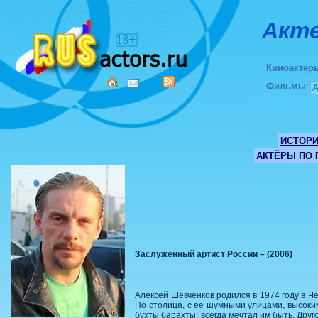
Акте
Киноактер
Фильмы
:
ИСТОР
АКТЁРЫ ПО
Заслуженный артист России – (2006)
Алексей Шевченков родился в 1974 году в Че
Но столица, с ее шумными улицами, высоким
бухты барахты: всегда мечтал им быть. Друг