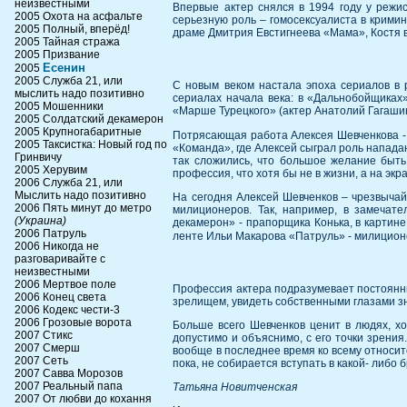
неизвестными
Впервые актер снялся в 1994 году у режи
2005 Охота на асфальте
серьезную роль – гомосексуалиста в крими
2005 Полный, вперёд!
драме Дмитрия Евстигнеева «Мама», Костя 
2005 Тайная стража
2005 Призвание
Есенин
2005
2005 Служба 21, или
С новым веком настала эпоха сериалов в р
мыслить надо позитивно
сериалах начала века: в «Дальнобойщиках»
2005 Мошенники
«Марше Турецкого» (актер Анатолий Гагашин
2005 Солдатский декамерон
2005 Крупногабаритные
Потрясающая работа Алексея Шевченкова - р
2005 Таксистка: Новый год по
«Команда», где Алексей сыграл роль напада
Гринвичу
так сложились, что большое желание быть
2005 Херувим
профессия, что хотя бы не в жизни, а на э
2006 Служба 21, или
Мыслить надо позитивно
На сегодня Алексей Шевченков – чрезвычай
2006 Пять минут до метро
милиционеров. Так, например, в замечат
(Украина)
декамерон» - прапорщика Конька, в картин
2006 Патруль
ленте Ильи Макарова «Патруль» - милицион
2006 Никогда не
разговаривайте с
неизвестными
2006 Мертвое поле
Профессия актера подразумевает постоянные
2006 Конец света
зрелищем, увидеть собственными глазами з
2006 Кодекс чести-3
2006 Грозовые ворота
Больше всего Шевченков ценит в людях, хот
2007 Стикс
допустимо и объяснимо, с его точки зрения
2007 Смерш
вообще в последнее время ко всему относится
2007 Сеть
пока, не собирается вступать в какой- либо б
2007 Савва Морозов
2007 Реальный папа
Татьяна Новитченская
2007 От любви до кохання