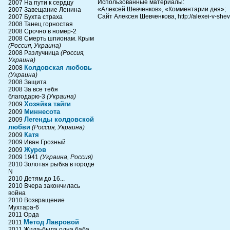
Использованные материалы:
2007 На пути к сердцу
«Алексей Шевченков», «Комментарии дня»;
2007 Завещание Ленина
Сайт Алексея Шевченкова, http://alexei-v-she
2007 Бухта страха
2008 Танец горностая
2008 Срочно в номер-2
2008 Смерть шпионам. Крым
(Россия, Украина)
2008 Разлучница
(Россия,
Украина)
Колдовская любовь
2008
(Украина)
2008 Защита
2008 За все тебя
благодарю-3
(Украина)
Хозяйка тайги
2009
Миннесота
2009
Легенды колдовской
2009
любви
(Россия, Украина)
Катя
2009
2009 Иван Грозный
Журов
2009
2009 1941
(Украина, Россия)
2010 Золотая рыбка в городе
N
2010 Детям до 16...
2010 Вчера закончилась
война
2010 Возвращение
Мухтара-6
2011 Орда
Метод Лавровой
2011
2011 Жила-была одна баба