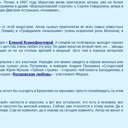
 Позже, в 1997 году, Муратова вновь пригласила актера, уже на более
оружием в драме «Ворошиловский стрелок» у Сергея Говорухина, вожак в
медии Дмитрия Астрахана «Алхимики»…
 от этой индустрии. Актер сыграл практически во всех самых известных
 (Химик), в «Гражданине начальнике» (очень искренняя роль Мохнача), в
Еленой Ксенофонтовой
аре с
. А следом на телеэкраны выходит сериал
 детства очень любил эту игру. Он даже играл во второй лиге, но… звезды
кции он не на столько крепкий и мощный. Зато тем и хороша актерская
иалов с его участием. Нередко его можно увидеть в образе военных или
ктер сыграл роль Петракова, в комедии Андрея Прошкина «Солдатский
ьме Юрия Музыки «Тайная стража» - старшего лейтенанта Багаудинова, в
Колдовская любовь
нощука «
» - участкового Фёдора.
 хотел бы съездить в Бразилию на карнавал, просто понаблюдать за этим
ой» наглости и агрессии, а вот все остальное, что есть в человеке, все
не простил бы женской измены. Сейчас уже относится к этому иначе. Да и
упкам. Сам не изменяет, да и некому на сегодня изменять. Актер не женат и