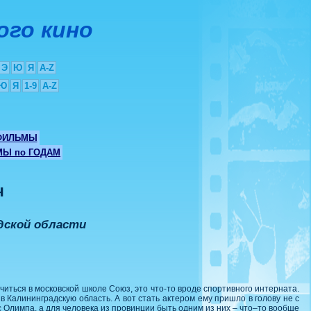
ого кино
Э
Ю
Я
A-Z
Ю
Я
1-9
A-Z
ФИЛЬМЫ
Ы по ГОДАМ
ч
адской области
читься в московской школе Союз, это что-то вроде спортивного интерната.
в Калининградскую область. А вот стать актером ему пришло в голову не с
с Олимпа, а для человека из провинции быть одним из них – что–то вообще