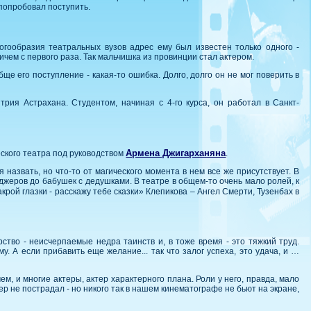
 попробовал поступить.
ногообразия театральных вузов адрес ему был известен только одного -
ичем с первого раза. Так мальчишка из провинции стал актером.
е его поступление - какая-то ошибка. Долго, долго он не мог поверить в
трия Астрахана. Студентом, начиная с 4-го курса, он работал в Санкт-
Армена Джигарханяна
еского театра под руководством
.
назвать, но что-то от магического момента в нем все же присутствует. В
йджеров до бабушек с дедушками. В театре в общем-то очень мало ролей, к
крой глазки - расскажу тебе сказки» Клепикова – Ангел Смерти, Тузенбах в
ство - неисчерпаемые недра таинств и, в тоже время - это тяжкий труд.
. А если прибавить еще желание... так что залог успеха, это удача, и …
м, и многие актеры, актер характерного плана. Роли у него, правда, мало
тер не пострадал - но никого так в нашем кинематографе не бьют на экране,