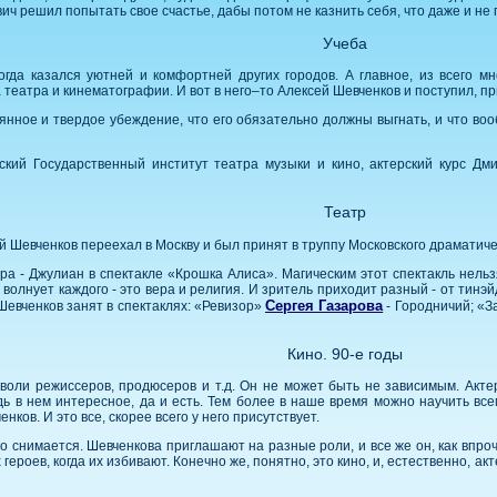
ич решил попытать свое счастье, дабы потом не казнить себя, что даже и не
Учеба
гда казался уютней и комфортней других городов. А главное, из всего м
театра и кинематографии. И вот в него–то Алексей Шевченков и поступил, пр
нное и твердое убеждение, что его обязательно должны выгнать, и что вообщ
кий Государственный институт театра музыки и кино, актерский курс Дми
Театр
й Шевченков переехал в Москву и был принят в труппу Московского драматич
 - Джулиан в спектакле «Крошка Алиса». Магическим этот спектакль нельзя 
 волнует каждого - это вера и религия. И зритель приходит разный - от тинэ
Сергея Газарова
Шевченков занят в спектаклях: «Ревизор»
- Городничий; «За
Кино. 90-е годы
воли режиссеров, продюсеров и т.д. Он не может быть не зависимым. Актер
ь в нем интересное, да и есть. Тем более в наше время можно научить всему
нков. И это все, скорее всего у него присутствует.
 снимается. Шевченкова приглашают на разные роли, и все же он, как впроче
ероев, когда их избивают. Конечно же, понятно, это кино, и, естественно, ак