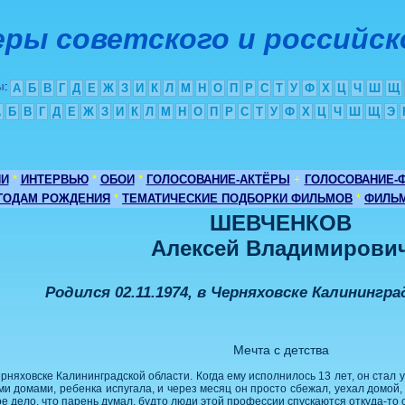
ры советского и российск
ы
:
А
Б
В
Г
Д
Е
Ж
З
И
К
Л
М
Н
О
П
Р
С
Т
У
Ф
Х
Ц
Ч
Ш
Щ
А
Б
В
Г
Д
Е
Ж
З
И
К
Л
М
Н
О
П
Р
С
Т
У
Ф
Х
Ц
Ч
Ш
Щ
Э
ИИ
*
ИНТЕРВЬЮ
*
ОБОИ
*
ГОЛОСОВАНИЕ-АКТЁРЫ
+
ГОЛОСОВАНИЕ-
 ГОДАМ РОЖДЕНИЯ
*
ТЕМАТИЧЕСКИЕ ПОДБОРКИ ФИЛЬМОВ
*
ФИЛЬМ
ШЕВЧЕНКОВ
Алексей Владимирови
Родился 02.11.1974, в Черняховске Калинингр
Мечта с детства
рняховске Калининградской области. Когда ему исполнилось 13 лет, он стал у
и домами, ребенка испугала, и через месяц он просто сбежал, уехал домой, 
ое дело, что парень думал, будто люди этой профессии спускаются откуда-то 