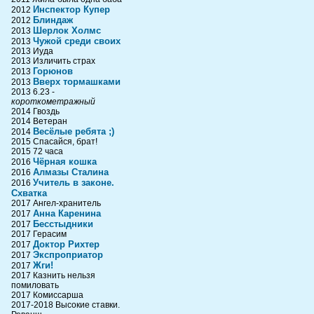
Инспектор Купер
2012
Блиндаж
2012
Шерлок Холмс
2013
Чужой среди своих
2013
2013 Иуда
2013 Изличить страх
Горюнов
2013
Вверх тормашками
2013
2013 6.23 -
короткометражный
2014 Гвоздь
2014 Ветеран
Весёлые ребята ;)
2014
2015 Спасайся, брат!
2015 72 часа
Чёрная кошка
2016
Алмазы Сталина
2016
Учитель в законе.
2016
Схватка
2017 Ангел-хранитель
Анна Каренина
2017
Бесстыдники
2017
2017 Герасим
Доктор Рихтер
2017
Экспроприатор
2017
Жги!
2017
2017 Казнить нельзя
помиловать
2017 Комиссарша
2017-2018 Высокие ставки.