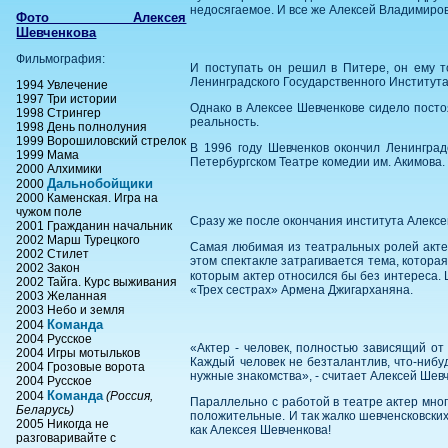
недосягаемое. И все же Алексей Владимиров
Фото Алексея
Шевченкова
Фильмография:
И поступать он решил в Питере, он ему то
Ленинградского Государственного Института 
1994 Увлечение
1997 Три истории
Однако в Алексее Шевченкове сидело постоя
1998 Стрингер
реальность.
1998 День полнолуния
1999 Ворошиловский стрелок
В 1996 году Шевченков окончил Ленинградс
1999 Мама
Петербургском Театре комедии им. Акимова.
2000 Алхимики
Дальнобойщики
2000
2000 Каменская. Игра на
чужом поле
Сразу же после окончания института Алексе
2001 Гражданин начальник
2002 Марш Турецкого
Самая любимая из театральных ролей актера
2002 Стилет
этом спектакле затрагивается тема, которая
2002 Закон
которым актер относился бы без интереса. 
2002 Тайга. Курс выживания
«Трех сестрах» Армена Джигарханяна.
2003 Желанная
2003 Небо и земля
Команда
2004
2004 Русское
«Актер - человек, полностью зависящий от 
2004 Игры мотыльков
Каждый человек не безталантлив, что-нибуд
2004 Грозовые ворота
нужные знакомства», - считает Алексей Шевче
2004 Русское
Команда
2004
(Россия,
Параллельно с работой в театре актер много
Беларусь)
положительные. И так жалко шевченсковских г
2005 Никогда не
как Алексея Шевченкова!
разговаривайте с