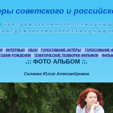
ры советского и российск
ы
:
А
Б
В
Г
Д
Е
Ж
З
И
К
Л
М
Н
О
П
Р
С
Т
У
Ф
Х
Ц
Ч
Ш
Щ
А
Б
В
Г
Д
Е
Ж
З
И
К
Л
М
Н
О
П
Р
С
Т
У
Ф
Х
Ц
Ч
Ш
Щ
Э
ИИ
*
ИНТЕРВЬЮ
*
ОБОИ
*
ГОЛОСОВАНИЕ-АКТЁРЫ
+
ГОЛОСОВАНИЕ-
 ГОДАМ РОЖДЕНИЯ
*
ТЕМАТИЧЕСКИЕ ПОДБОРКИ ФИЛЬМОВ
*
ФИЛЬМ
.:: ФОТО АЛЬБОМ ::.
Силаева Юлия Александровна