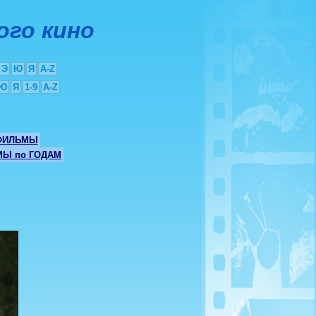
ого кино
Э
Ю
Я
A-Z
Ю
Я
1-9
A-Z
ФИЛЬМЫ
Ы по ГОДАМ