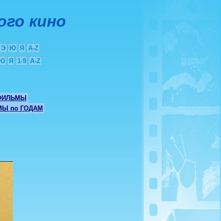
ого кино
Э
Ю
Я
A-Z
Ю
Я
1-9
A-Z
ФИЛЬМЫ
Ы по ГОДАМ