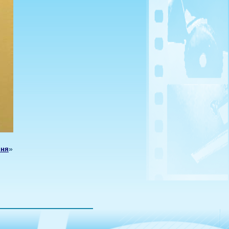
»
яня