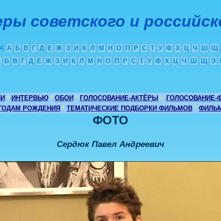
ры советского и российск
ы
:
А
Б
В
Г
Д
Е
Ж
З
И
К
Л
М
Н
О
П
Р
С
Т
У
Ф
Х
Ц
Ч
Ш
Щ
А
Б
В
Г
Д
Е
Ж
З
И
К
Л
М
Н
О
П
Р
С
Т
У
Ф
Х
Ц
Ч
Ш
Щ
Э
ИИ
*
ИНТЕРВЬЮ
*
ОБОИ
*
ГОЛОСОВАНИЕ-АКТЁРЫ
+
ГОЛОСОВАНИЕ-
 ГОДАМ РОЖДЕНИЯ
*
ТЕМАТИЧЕСКИЕ ПОДБОРКИ ФИЛЬМОВ
*
ФИЛЬМ
ФОТО
Сердюк Павел Андреевич