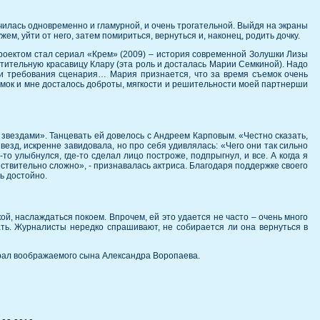
илась одновременно и гламурной, и очень трогательной. Выйдя на экраны
ем, уйти от него, затем помириться, вернуться и, наконец, родить дочку.
оектом стал сериал «Крем» (2009) – история современной Золушки Лизы
тительную красавицу Клару (эта роль и досталась Марии Семкиной). Надо
ли требования сценария… Мария признается, что за время съемок очень
ъемок и мне досталось доброты, мягкости и решительности моей партнерши
вездами». Танцевать ей довелось с Андреем Карповым. «Честно сказать,
зд, искренне завидовала, но про себя удивлялась: «Чего они так сильно
о улыбнулся, где-то сделал лицо построже, подпрыгнул, и все. А когда я
ействительно сложно», - признавалась актриса. Благодаря поддержке своего
ь достойно.
й, наслаждаться покоем. Впрочем, ей это удается не часто – очень много
ть. Журналисты нередко спрашивают, не собирается ли она вернуться в
ыграл воображаемого сына Александра Воропаева.