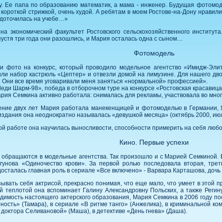
у. Ее папа по образованию математик, а мама - инженер. Будущая фотомо
короткой стрижкой, очень худой. А ребятам в моем Ростове-на-Дону нравил
едоточилась на учебе…»
на экономический факультет Ростовского сельскохозяйственного института
пустя три года они разошлись, и Мария осталась одна с сыном…
Фотомодель
и фото на конкурс, который проводило модельное агентство «Имидж-Элит
ли набор кастрюль «Цептер» и отвезли домой на лимузине. Для нашего двор
. Они все время уговаривали меня заняться «нормальной» профессией».
Леди Шарм-98», победа в отборочном туре на конкурсе «Ростовская красавиц
Мария Семкина активно работала: снималась для рекламы, участвовала во мно
ение двух лет Мария работала манекенщицей и фотомоделью в Германии, 
издания она неоднократно называлась «девушкой месяца» (октябрь 2000, июль 
й работе она научилась выносливости, способности примерить на себя любой 
Кино. Первые успехи
 обращаются в модельные агентства. Так произошло и с Марией Семкиной. В
гунова «Одиночество крови». За первой ролью последовала вторая, тре
досталась главная роль в сериале «Все включено» - Варвара Карташова, дочь
ывать себя актрисой, прекрасно понимая, что еще мало, что умеет в этой 
й теплотой она вспоминает Галину Александровну Польских, а также Регин
димость настоящего актерского образования, Мария Семкина в 2006 году п
ность» (Тамара), в сериале «В ритме танго» (Анжелика), в криминальной к
 доктора Селивановой» (Маша), в детективе «День гнева» (Даша).