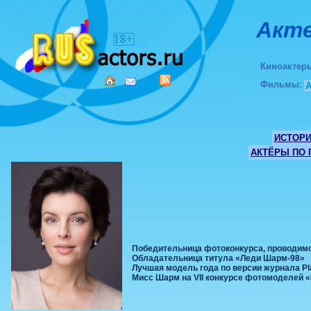
Акте
Киноактер
Фильмы
:
ИСТОР
АКТЁРЫ ПО
Победительница фотоконкурса, проводимо
Обладательница титула «Леди Шарм-98»
Лучшая модель года по версии журнала Pl
Мисс Шарм на VII конкурсе фотомоделей «