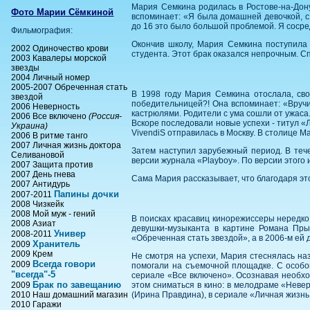
Мария Семкина родилась в Ростове-на-Дон
Фото Марии Сёмкиной
вспоминает: «Я была домашней девочкой, с 
до 16 это было большой проблемой. Я соср
Фильмография:
Окончив школу, Мария Семкина поступила 
2002 Одиночество крови
студента. Этот брак оказался непрочным. С
2003 Кавалеры морской
звезды
2004 Личный номер
2005-2007 Обреченная стать
В 1998 году Мария Семкина отослала, сво
звездой
победительницей?! Она вспоминает: «Вручи
2006 Неверность
кастрюлями. Родители с ума сошли от ужаса
2006 Все включено
(Россия-
Вскоре последовали новые успехи - титул «
Украина)
VivendiS отправилась в Москву. В столице 
2006 В ритме танго
2007 Личная жизнь доктора
Затем наступил зарубежный период. В теч
Селивановой
версии журнала «Playboy». По версии этого 
2007 Защита против
2007 День гнева
Сама Мария рассказывает, что благодаря это
2007 Антидурь
Папины дочки
2007-2011
2008 Чизкейк
2008 Мой муж - гений
В поисках красавиц кинорежиссеры нередко
2008 Азиат
девушки-музыканта в картине Романа Пры
Универ
2008-2011
«Обреченная стать звездой», а в 2006-м ей 
Хранитель
2009
2009 Крем
Не смотря на успехи, Мария стеснялась наз
Всегда говори
2009
помогали на съемочной площадке. С особо
"всегда"-5
сериале «Все включено». Осознавая необхо
Брак по завещанию
2009
этом сниматься в кино: в мелодраме «Невер
2010 Наш домашний магазин
(Ирина Правдина), в сериале «Личная жизнь
2010 Гаражи