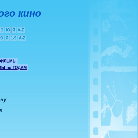
ого кино
Э
Ю
Я
A-Z
Ю
Я
1-9
A-Z
ФИЛЬМЫ
Ы по ГОДАМ
ону
8)