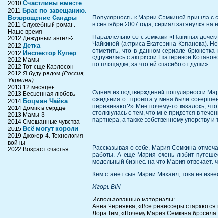
Счастливы вместе
2010
Брак по завещанию.
2011
Возвращение Сандры
Популярность к Марии Семкиной пришла с се
в сентябре 2007 года, сериал затянулся на н
2011 Служебный роман.
Наше время
Параллельно со съемками «Папиных дочек»
2012 Дежурный ангел-2
Чайкиной (актриса Екатерина Копанова). Не
Детка
2012
отметить, что в данном сериале брюнетка
Инспектор Купер
2012
сдружилась с актрисой Екатериной Копаново
2012 Мамы
по площадке, за что ей спасибо от души».
2012 Тот еще Карлосон
2012 Я буду рядом
(Россия,
Украина)
2013 12 месяцев
Одним из подтверждений популярности Мари
2013 Бесценная любовь
ожидания от проекта у меня были совершенн
Боцман Чайка
2014
переживают?» Мне почему-то казалось, что 
2014 Домик в сердце
столкнулась с тем, что мне придется в тече
2013 Мамы-3
партнера, а также собственному упорству и
2014 Смешанные чувства
Всё могут короли
2015
2019 Джокер-4. Технология
войны
Рассказывая о себе, Мария Семкина отмечае
2022 Возраст счастья
работы. А еще Мария очень любит путешес
модельный бизнес, на что Мария отвечает, ч
Кем станет сын Марии Михаил, пока не извес
Игорь BIN
Использованные материалы:
Анна Черняева, «Все режиссеры стараются м
Лора Тим, «Почему Мария Семкина бросила оли