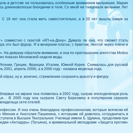
дель в детстве не пользовалась особенным вниманием мальчишек. Мария
ись длинноволосые блондинки в теле. Со мной не танцевали мальчики. Лет
. С 18 лет она стала жить самостоятельно, а в 20 лет вышла замуж за
» совместно с газетой «КП-на-Дону». Думала ли она, что сможет стать
а это был фурор. Я в вечернем платье, с букетом, лентой через плечо и
а». На девушку обратили внимание, и она по приглашению агентства Modus
гих показах Московской недели моды.
Японии, Греции, Франции, Италии, Южной Корее. Снималась для русской
2001, апрель 2006), а в 2000 году - названа моделью года.
образ, ну и, конечно, стремлению сохранять красоту и фигуру.
первые на экране она появилась в 2002 году, сыграв эпизодическую роль
тья… В 2005 году она сыграла Свету Березкину в популярном сериале
 владельца сети отелей.
профессии. И она очень благодарна профессионалам, которые всячески ей
у Мянник и Анатолия Пашинина, с которыми ей довелось сотрудничать в
оступила в Высшее Театральное Училище имени Б. Щукина, продолжив при
омедии «Антидурь» (Татьяна), в криминальной мелодраме «Защита против»