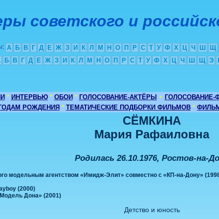
ры советского и российск
ы
:
А
Б
В
Г
Д
Е
Ж
З
И
К
Л
М
Н
О
П
Р
С
Т
У
Ф
Х
Ц
Ч
Ш
Щ
А
Б
В
Г
Д
Е
Ж
З
И
К
Л
М
Н
О
П
Р
С
Т
У
Ф
Х
Ц
Ч
Ш
Щ
Э
ИИ
*
ИНТЕРВЬЮ
*
ОБОИ
*
ГОЛОСОВАНИЕ-АКТЁРЫ
+
ГОЛОСОВАНИЕ-
 ГОДАМ РОЖДЕНИЯ
*
ТЕМАТИЧЕСКИЕ ПОДБОРКИ ФИЛЬМОВ
*
ФИЛЬМ
СЁМКИНА
Мария Рафаиловна
Родилась 26.10.1976, Ростов-на-Д
го модельным агентством «Имидж-Элит» совместно с «КП-на-Дону» (199
ayboy (2000)
Модель Дона» (2001)
Детство и юность