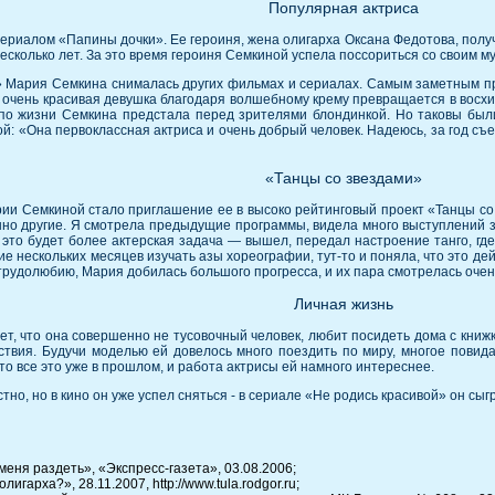
Популярная актриса
риалом «Папины дочки». Ее героиня, жена олигарха Оксана Федотова, получ
есколько лет. За это время героиня Семкиной успела поссориться со своим муж
 Мария Семкина снималась других фильмах и сериалах. Самым заметным пр
 очень красивая девушка благодаря волшебному крему превращается в восхи
 по жизни Семкина предстала перед зрителями блондинкой. Но таковы бы
й: «Она первоклассная актриса и очень добрый человек. Надеюсь, за год с
«Танцы со звездами»
и Семкиной стало приглашение ее в высоко рейтинговый проект «Танцы со з
о другие. Я смотрела предыдущие программы, видела много выступлений зве
это будет более актерская задача — вышел, передал настроение танго, где-т
ние нескольких месяцев изучать азы хореографии, тут-то и поняла, что это д
 трудолюбию, Мария добилась большого прогресса, и их пара смотрелась очен
Личная жизнь
т, что она совершенно не тусовочный человек, любит посидеть дома с книжко
твия. Будучи моделью ей довелось много поездить по миру, многое повида
то все это уже в прошлом, и работа актрисы ей намного интереснее.
тно, но в кино он уже успел сняться - в сериале «Не родись красивой» он с
еня раздеть», «Экспресс-газета», 03.08.2006;
гарха?», 28.11.2007, http://www.tula.rodgor.ru;