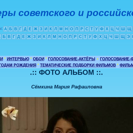
ры советского и российск
ы
:
А
Б
В
Г
Д
Е
Ж
З
И
К
Л
М
Н
О
П
Р
С
Т
У
Ф
Х
Ц
Ч
Ш
Щ
А
Б
В
Г
Д
Е
Ж
З
И
К
Л
М
Н
О
П
Р
С
Т
У
Ф
Х
Ц
Ч
Ш
Щ
Э
ИИ
*
ИНТЕРВЬЮ
*
ОБОИ
*
ГОЛОСОВАНИЕ-АКТЁРЫ
+
ГОЛОСОВАНИЕ-
 ГОДАМ РОЖДЕНИЯ
*
ТЕМАТИЧЕСКИЕ ПОДБОРКИ ФИЛЬМОВ
*
ФИЛЬМ
.:: ФОТО АЛЬБОМ ::.
Сёмкина Мария Рафаиловна