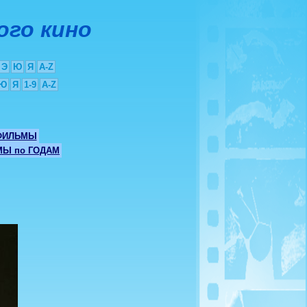
ого кино
Э
Ю
Я
A-Z
Ю
Я
1-9
A-Z
ФИЛЬМЫ
Ы по ГОДАМ