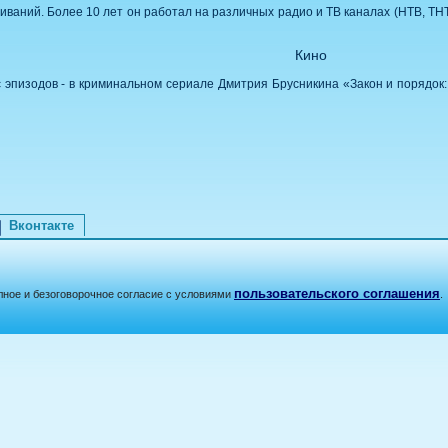
ваний. Более 10 лет он работал на различных радио и ТВ каналах (НТВ, ТН
Кино
 эпизодов - в криминальном сериале Дмитрия Брусникина «Закон и порядо
Вконтакте
пользовательского соглашения
лное и безоговорочное согласие с условиями
.