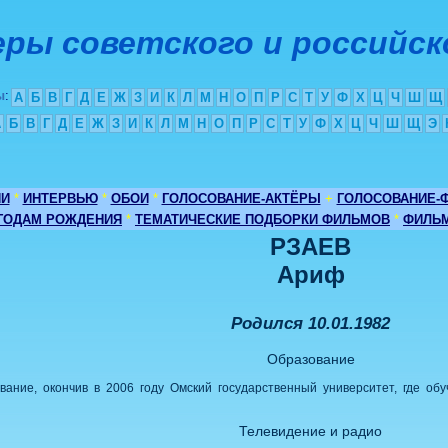
ры советского и российск
ы
:
А
Б
В
Г
Д
Е
Ж
З
И
К
Л
М
Н
О
П
Р
С
Т
У
Ф
Х
Ц
Ч
Ш
Щ
А
Б
В
Г
Д
Е
Ж
З
И
К
Л
М
Н
О
П
Р
С
Т
У
Ф
Х
Ц
Ч
Ш
Щ
Э
ИИ
*
ИНТЕРВЬЮ
*
ОБОИ
*
ГОЛОСОВАНИЕ-АКТЁРЫ
+
ГОЛОСОВАНИЕ-
 ГОДАМ РОЖДЕНИЯ
*
ТЕМАТИЧЕСКИЕ ПОДБОРКИ ФИЛЬМОВ
*
ФИЛЬМ
РЗАЕВ
Ариф
Родился 10.01.1982
Образование
ание, окончив в 2006 году Омский государственный университет, где об
Телевидение и радио