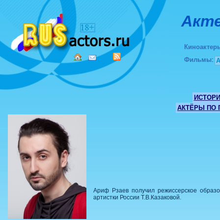
Акте
Киноактер
Фильмы
:
ИСТОР
АКТЁРЫ ПО
Ариф Рзаев получил режиссерское образов
артистки России Т.В.Казаковой.