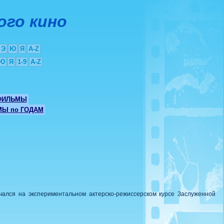
ого кино
Э
Ю
Я
A-Z
Ю
Я
1-9
A-Z
ФИЛЬМЫ
Ы по ГОДАМ
учался на экспериментальном актерско-режиссерском курсе Заслуженной