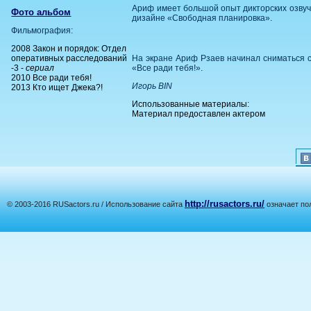
Ариф имеет большой опыт дикторских озвучи
Фото альбом
дизайне «Свободная планировка».
Фильмография:
2008 Закон и порядок: Отдел
оперативных расследований
На экране Ариф Рзаев начинал сниматься с
-3 -
сериал
«Все ради тебя!».
2010 Все ради тебя!
Игорь BIN
2013 Кто ищет Джека?!
Использованные материалы:
Материал предоставлен актером
http://rusactors.ru/
© 2003-2016 RUSactors.ru / Использование сайта
означает по