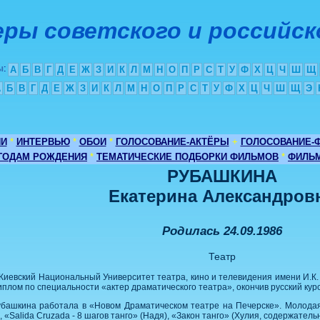
ры советского и российск
ы
:
А
Б
В
Г
Д
Е
Ж
З
И
К
Л
М
Н
О
П
Р
С
Т
У
Ф
Х
Ц
Ч
Ш
Щ
А
Б
В
Г
Д
Е
Ж
З
И
К
Л
М
Н
О
П
Р
С
Т
У
Ф
Х
Ц
Ч
Ш
Щ
Э
ИИ
*
ИНТЕРВЬЮ
*
ОБОИ
*
ГОЛОСОВАНИЕ-АКТЁРЫ
+
ГОЛОСОВАНИЕ-
 ГОДАМ РОЖДЕНИЯ
*
ТЕМАТИЧЕСКИЕ ПОДБОРКИ ФИЛЬМОВ
*
ФИЛЬМ
РУБАШКИНА
Екатерина
Александров
Родилась 24.09.1986
Театр
Киевский Национальный Университет театра, кино и телевидения имени И.К.
иплом по специальности «актер драматического театра», окончив русский кур
убашкина работала в «Новом Драматическом театре на Печерске». Молодая
 «Salida Cruzada - 8 шагов танго» (Надя), «Закон танго» (Хулия, содержатель