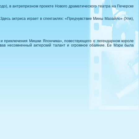
до), в антрепризном проекте Нового драматического театра на Печерске
Здесь актриса играет в спектаклях: «Предчувствие Мины Мазайло» (Уля),
и приключения Мишки Япончика», повествующего о легендарном короле
овав несомненный актерский талант и огромное обаяние. Ее Мэри была