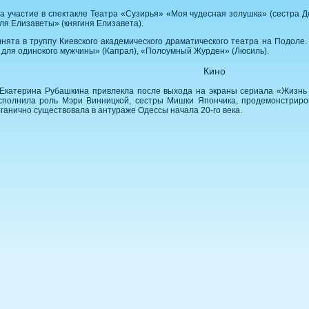
 участие в спектакле Театра «Сузирья» «Моя чудесная золушка» (сестра До
ля Елизаветы» (княгиня Елизавета).
ята в труппу Киевского академического драматического театра на Подоле. 
для одинокого мужчины» (Капрал), «Полоумный Журден» (Люсиль).
Кино
Екатерина Рубашкина привлекла после выхода на экраны сериала «Жизнь 
 исполнила роль Мэри Винницкой, сестры Мишки Япончика, продемонстрир
рганично существовала в антураже Одессы начала 20-го века.