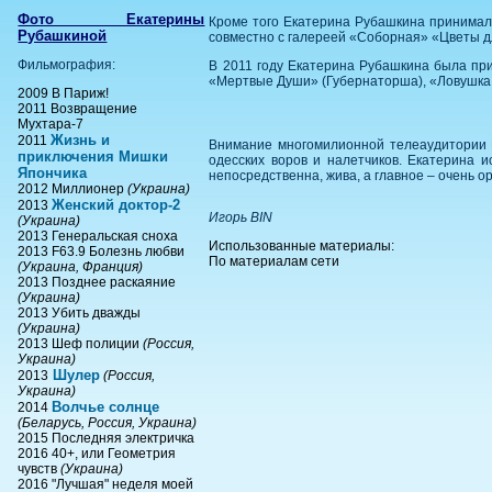
Фото Екатерины
Кроме того Екатерина Рубашкина принимала
Рубашкиной
совместно с галереей «Соборная» «Цветы д
Фильмография:
В 2011 году Екатерина Рубашкина была прин
«Мертвые Души» (Губернаторша), «Ловушка 
2009 В Париж!
2011 Возвращение
Мухтара-7
Жизнь и
2011
Внимание многомилионной телеаудитории 
приключения Мишки
одесских воров и налетчиков. Екатерина
Япончика
непосредственна, жива, а главное – очень о
2012 Миллионер
(Украина)
Женский доктор-2
2013
Игорь BIN
(Украина)
2013 Генеральская сноха
Использованные материалы:
2013 F63.9 Болезнь любви
По материалам сети
(Украина, Франция)
2013 Позднее раскаяние
(Украина)
2013 Убить дважды
(Украина)
2013 Шеф полиции
(Россия,
Украина)
Шулер
2013
(Россия,
Украина)
Волчье солнце
2014
(Беларусь, Россия, Украина)
2015 Последняя электричка
2016 40+, или Геометрия
чувств
(Украина)
2016 "Лучшая" неделя моей