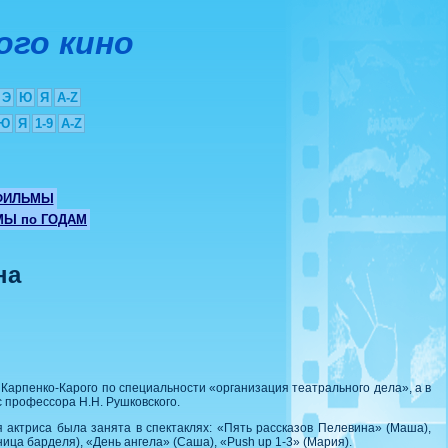
ого кино
Э
Ю
Я
A-Z
Ю
Я
1-9
A-Z
ФИЛЬМЫ
Ы по ГОДАМ
на
 Карпенко-Карого по специальности «организация театрального дела», а в
с профессора Н.Н. Рушковского.
 актриса была занята в спектаклях: «Пять рассказов Пелевина» (Маша),
ница барделя), «День ангела» (Саша), «Push up 1-3» (Мария).