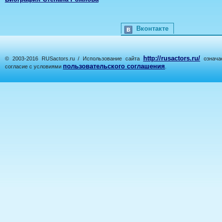
Вконтакте
http://rusactors.ru/
© 2003-2016 RUSactors.ru / Использование сайта
означае
пользовательского соглашения
согласие с условиями
.