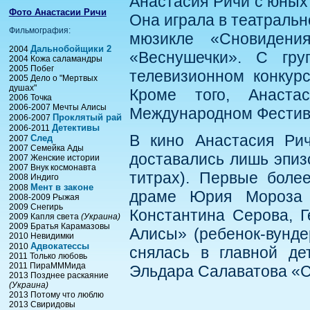
Анастасия Ричи с юных
Фото Анастасии Ричи
Она играла в театральн
Фильмография:
мюзикле «Сновидени
Дальнобойщики 2
2004
«Веснушечки». С гру
2004 Кожа саламандры
2005 Побег
телевизионном конкур
2005 Дело о "Мертвых
душах"
Кроме того, Анаст
2006 Точка
2006-2007 Мечты Алисы
Международном Фестива
Проклятый рай
2006-2007
Детективы
2006-2011
В кино Анастасия Рич
След
2007
2007 Семейка Ады
доставались лишь эпиз
2007 Женские истории
2007 Внук космонавта
титрах). Первые боле
2008 Индиго
Мент в законе
2008
драме Юрия Мороза 
2008-2009 Рыжая
2009 Снегирь
Константина Серова, 
2009 Капля света
(Украина)
2009 Братья Карамазовы
Алисы» (ребенок-вундер
2010 Невидимки
Адвокатессы
2010
снялась в главной де
2011 Только любовь
2011 ПираМММида
Эльдара Салаватова «
2013 Позднее раскаяние
(Украина)
2013 Потому что люблю
2013 Свиридовы