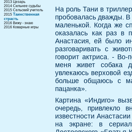
2013 Цезарь
2014 Сильнее судьбы
На роль Тани в трилле
2015 Сельский учитель
Таинственная
2015
пробовалась дважды. В 
страсть
2016 Вижу - знаю
маленькой. Когда же сп
2016 Коварные игры
оказалась как раз в 
Анастасия, ей было ин
разговаривать с живо
говорит актриса. - Во
меня живет собака д
увлекаюсь верховой езд
больше общаюсь с ма
пацанка».
Картина «Индиго» вызв
очередь, привлекло в
известности Анастасии
на экране: в сериал