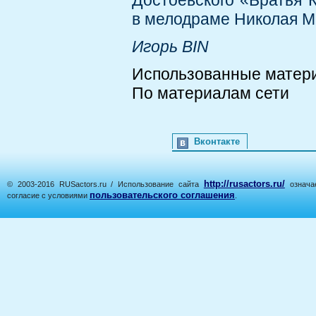
Достоевского «Братья 
в мелодраме Николая Ми
Игорь BIN
Использованные матер
По материалам сети
Вконтакте
http://rusactors.ru/
© 2003-2016 RUSactors.ru / Использование сайта
означае
пользовательского соглашения
согласие с условиями
.