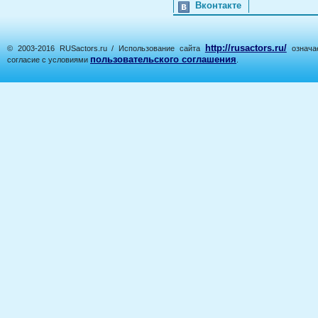
Вконтакте
http://rusactors.ru/
© 2003-2016 RUSactors.ru / Использование сайта
означае
пользовательского соглашения
согласие с условиями
.