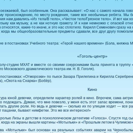
Поезжаевой, был особенным. Она рассказывает: «О нас с самого начала гов
му происхождению, по месту рождения, такие все необычные ребята. Мы б
ия нам давались «Из тела/В тело», «Чистое тело/Грязное тело». И вот как 
узыку как музыку, а не как нотную грамоту. И к нам немножко с опаской о
к относятся, какие-то иначе, и это нас сплотило. Кирилл Семенович сразу на 
когда мы общеобразовательные предметы сдавали, все друг другу помогали 
е в постановках Учебного театра: «Герой нашего времени» (Бэла, княжна Мэ
«Гоголь-центр»
лу-студию МХАТ и вместе со своими сокурсниками была принята в труппу 
Московского драматического театра им. Н. В. Гоголя).
в постановках: «Отморозки» по пьесе Захара Прилепина и Кирилла Серебрен
), «Охота на Снарка» (Бобёр).
Кино
ра юной девочки, определили характер ролей в кино. Впрочем, сама актрис
о подождать. Думаю, что мне повезло, у меня есть этот запас времени, по
лать другие роли. Но ведь и девочки — сколько их по улицам ходит — все р
 пацанки, бывают нимфетки. Это же все интересно!»
ролью Лизы в детстве в психологическом детективе «Голоса». Спустя год с
у, когда на экраны вышли картины «Мотыльки» и «Прошлым летом в Чулимске»
а «Мотыльки» был основан на реальных событиях аварии на Чернобыльс