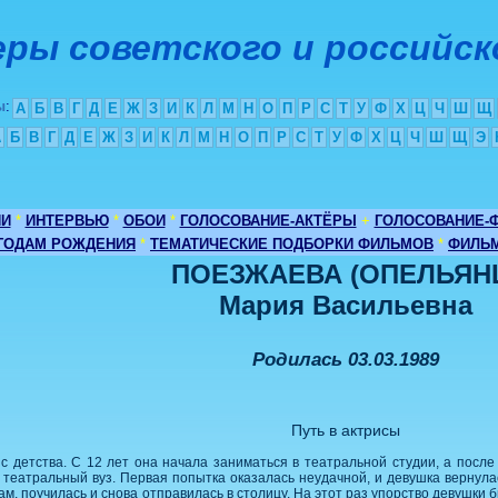
ры советского и российск
ы
:
А
Б
В
Г
Д
Е
Ж
З
И
К
Л
М
Н
О
П
Р
С
Т
У
Ф
Х
Ц
Ч
Ш
Щ
А
Б
В
Г
Д
Е
Ж
З
И
К
Л
М
Н
О
П
Р
С
Т
У
Ф
Х
Ц
Ч
Ш
Щ
Э
ИИ
*
ИНТЕРВЬЮ
*
ОБОИ
*
ГОЛОСОВАНИЕ-АКТЁРЫ
+
ГОЛОСОВАНИЕ-
 ГОДАМ РОЖДЕНИЯ
*
ТЕМАТИЧЕСКИЕ ПОДБОРКИ ФИЛЬМОВ
*
ФИЛЬМ
ПОЕЗЖАЕВА (ОПЕЛЬЯН
Мария Васильевна
Родилась 03.03.1989
Путь в актрисы
 детства. С 12 лет она начала заниматься в театральной студии, а после
в театральный вуз. Первая попытка оказалась неудачной, и девушка вернул
ам, поучилась и снова отправилась в столицу. На этот раз упорство девушки