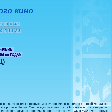
ого кино
Э
Ю
Я
A-Z
Ю
Я
1-9
A-Z
ФИЛЬМЫ
Ы по ГОДАМ
Ц)
 окончания школы (которую, между прочим, окончила с золотой медалью)
ась в родную Пермь. Следующим пунктом стала Москва – и опять неудача.
 было вознаграждено – она была принята в Школу-студию МХАТ, мастерскую