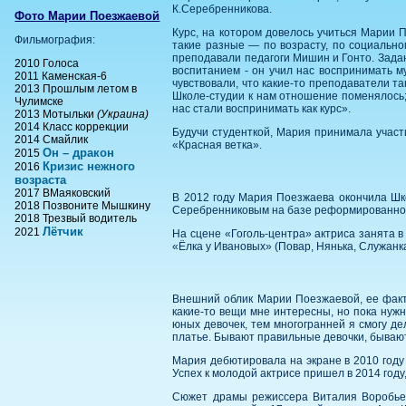
К.Серебренникова.
Фото Марии Поезжаевой
Курс, на котором довелось учиться Марии 
Фильмография:
такие разные — по возрасту, по социально
преподавали педагоги Мишин и Гонто. Задан
2010 Голоса
воспитанием - он учил нас воспринимать м
2011 Каменская-6
чувствовали, что какие-то преподаватели та
2013 Прошлым летом в
Школе-студии к нам отношение поменялось; 
Чулимске
нас стали воспринимать как курс».
2013 Мотыльки
(Украина)
2014 Класс коррекции
Будучи студенткой, Мария принимала участи
2014 Смайлик
«Красная ветка».
Он – дракон
2015
Кризис нежного
2016
возраста
2017 ВМаяковский
В 2012 году Мария Поезжаева окончила Шко
2018 Позвоните Мышкину
Серебренниковым на базе реформированного 
2018 Трезвый водитель
Лётчик
2021
На сцене «Гоголь-центра» актриса занята 
«Ёлка у Ивановых» (Повар, Нянька, Служанка
Внешний облик Марии Поезжаевой, ее факту
какие-то вещи мне интересны, но пока нужн
юных девочек, тем многогранней я смогу де
платье. Бывают правильные девочки, бывают
Мария дебютировала на экране в 2010 году 
Успех к молодой актрисе пришел в 2014 год
Сюжет драмы режиссера Виталия Воробьев