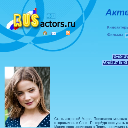
Акте
Киноактер
Фильмы
:
ИСТОР
АКТЁРЫ ПО
Стать актрисой Мария Поезжаева мечтала с
отправилась в Санкт-Петербург поступать 
Мария вновь приехала в Пермь, поступила т