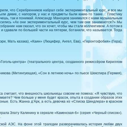
орили, что Серебренников набрал себе экспериментальный курс, и все мы
ыли дикие, с напором, у нас и предметы были какие-то такие… Пластику
хочешь, так и понимай. Александр Маноцков занимался с нами музыкальным
тносились «Ах они экспериментальный курс, чем там они занимаются?» Мы
собрании нам сказал, что он хочет, чтобы мы стали коллективом. А потом в
и сдавали по большей части на пятерки, ботанили, что называется. Тогда
ри, Мать казака), «Каин» (Люцифер, Ангел, Ева), «Геронтофобия» (Гера),
«Гоголь-центра» (театрального центра, созданного режиссёром Кириллом
никова (Митингующая), «Сон в летнюю ночь» по пьесе Шекспира (Гермия),
а считает, что внешность школьницы совсем не помеха: «Я чувствую, что
нимаете? Чем больше у меня будет красок, опыта в создании образов этих
азные. Есть Жанна д’Арк, а есть девочка из «Списка Шиндлера» в красном
ыграла Злату Калинину в сериале «Каменская-6» (серия «Черный список»).
.
кой АЭС. На фоне этой трагедии разворачивалась история любви двух