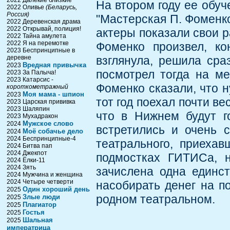
2022 Далёкие близкие
На втором году ее обуч
2022 Оливье
(Беларусь,
Россия)
"Мастерская П. Фоменко
2022 Деревенская драма
2022 Открывай, полиция!
актеры показали свои р
2022 Тайна амулета
2022 Я на перемотке
Фоменко произвел, ко
2023 Беспринципные в
деревне
взглянула, решила сра
Вредная привычка
2023
посмотрел тогда на ме
2023 За Палыча!
2023 Катарсис -
Фоменко сказали, что н
короткометражный
Моя мама - шпион
2023
тот год поехал почти ве
2023 Царская прививка
2023 Шаляпин
что в Нижнем будут го
2023 Мухадракон
Мужское слово
2024
встретились и очень с
Моё собачье дело
2024
2024 Беспринципные-4
театрального, приехав
2024 Битва пап
2024 Джекпот
подмостках ГИТИСа, 
2024 Ёлки-11
2024 Зять
зачислена одна единст
2024 Мужчина и женщина
2024 Четыре четверти
насобирать денег на п
Один хороший день
2025
родном театральном.
Злые люди
2025
Плагиатор
2025
Гостья
2025
Шальная
2025
императрица