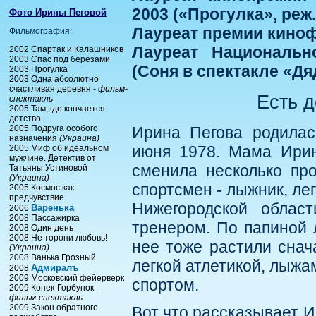
2003 («Прогулка», реж.
Фото Ирины Пеговой
Лауреат премии киноф
Фильмография:
Лауреат Национальн
2002 Спартак и Калашников
2003 Спас под берёзами
(Соня в спектакле «Дя
2003 Прогулка
2003 Одна абсолютно
счастливая деревня -
фильм-
Есть д
спектакль
2005 Там, где кончается
детство
2005 Подруга особого
Ирина Пегова родилас
назначения
(Украина)
июня 1978. Мама Ирин
2005 Миф об идеальном
мужчине. Детектив от
сменила несколько про
Татьяны Устиновой
(Украина)
спортсмен - лыжник, ле
2005 Космос как
предчувствие
Нижегородской област
Варенька
2006
2008 Пассажирка
тренером. По папиной 
2008 Один день
2008 Не торопи любовь!
нее тоже растили снач
(Украина)
2008 Ванька Грозный
легкой атлетикой, лыжа
Адмиралъ
2008
2009 Московский фейерверк
спортом.
2009 Конек-Горбунок -
фильм-спектакль
2009 Закон обратного
Вот что рассказывает И