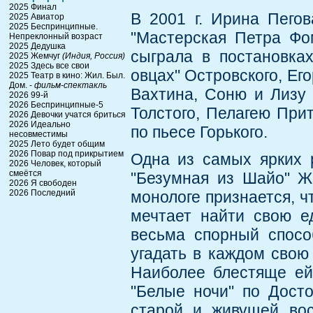
2025 Финал
В 2001 г. Ирина Пегов
2025 Авиатор
2025 Беспринципные.
"Мастерская Петра Фо
Непреклонный возраст
2025 Дедушка
сыграла в постановка
2025 Жемчуг
(Индия, Россия)
2025 Здесь все свои
овцах" Островского, Ег
2025 Театр в кино: Жил. Был.
Дом. -
фильм-спектакль
Вахтина, Соню и Лизу 
2026 99-й
2026 Беспринципные-5
Толстого, Пелагею При
2026 Девочки учатся бриться
2026 Идеально
по пьесе Горького.
несовместимы
2025 Лето будет общим
2026 Повар под прикрытием
Одна из самых ярких 
2026 Человек, который
смеётся
"Безумная из Шайо" Ж
2026 Я свободен
2026 Последний
монологе признается, ч
мечтает найти свою е
весьма спорный спосо
угадать в каждом свою 
Наиболее блестяще ей 
"Белые ночи" по Дост
старой и живущей вос