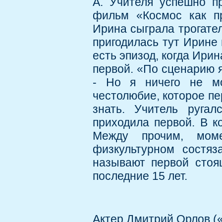
А. Учителя успешно п
фильм «Космос как пр
Ирина сыграла трогате
пригодилась тут Ирине 
есть эпизод, когда Ири
первой. «По сценарию я
- Но я ничего не мо
честолюбие, которое пе
знать. Учитель ругал
приходила первой. В к
Между прочим, моме
физкультурном состяз
называют первой стоя
последние 15 лет.
Актер Дмитрий Орлов («