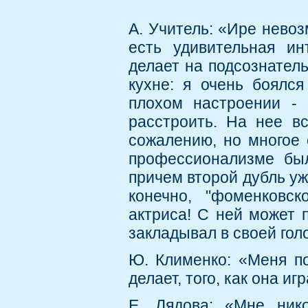
А. Учитель: «Ире нево
есть удивительная ин
делает на подсознатель
кухне: я очень боялс
плохом настроении - 
расстроить. На нее вс
сожалению, но многое о
профессионализме был
причем второй дубль уж
конечно, "фоменковск
актриса! С ней может 
закладывал в своей голо
Ю. Клименко: «Меня по
делает, того, как она иг
Е. Лядова: «Мне ник