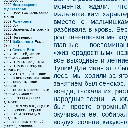
волшебства
Возвращение
момента ждали, что
2009
мушкетеров
мальчишеским характе
2009 Варенька. Испытание
любви
вместе с мальчишкам
Адмиралъ
2009
2010 Зоя
разбивала в кровь. Бе
2010 Варенька. И в горе, и в
радости
родственниками мы ход
2011 Пять невест
Бабье лето
2011
(Россия-
главные воспомин
Украина)
Сказка. Есть!
2011
«жизнерадостным» назв
2012 Не такой, как все -
фильм-спектакль
все выходные и летние
2012 Любовь с акцентом
2012 Люблю, потому что
Тупик! Для меня это бы
люблю
(Украина)
2012-2013 Маша в законе
леса, мы ходили за яг
2013 Я оставляю вам любовь
занятием был сенокос. 
2013 Танкисты своих не
бросают
всегда, таскала их, рас
2013 Таланты и поклонники -
фильм-спектакль
народные песни... А ко
2013 Страна хороших
деточек
был просто огромный
2013 О чем молчат девушки
2013 Одинокие сердца
окучивала ее, собирал
2013 Всем скорбящим
радость
воздух, солнце, какую-
2013 7 главных желаний
(Россия, Украина)