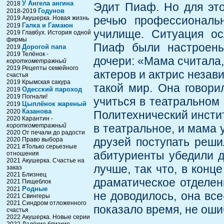
У Ангела ангина
2018
Эдит Пиаф. Но для это
Годунов
2018-2019
речью профессиональн
2019 Акушерка. Новая жизнь
Галка и Гамаюн
2019
училище. Ситуация ос
2019 Главбух. История одной
фирмы
Пиаф были настроены
Дорогой папа
2019
2019 Телёнок -
дочери: «Мама считала, 
короткометражный
2019 Рецепты семейного
актеров и актрис незави
счастья
2019 Крымская сакура
такой мир. Она говорил
Одесский пароход
2019
2019 Погнали!
учиться в театральном
Цыплёнок жареный
2019
Казанова
2020
Политехнический инстит
2020 Карантин -
короткометражный
в театральное, и мама 
2020 От печали до радости
друзей поступать реши
2020 Право выбора
2021 #Только серьезные
абитуриенты убедили д
отношения
2021 Акушерка. Счастье на
лучше, так что, в конц
заказ
2021 Близнец
драматическое отделен
2021 Пищеблок
Родные
2021
не доводилось, она все
2021 Свингеры
2021 Синдром отложенного
показало время, не оши
счастья
2022 Акушерка. Новые серии