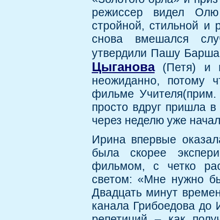
режиссер видел Олю
стройной, стильной и р
снова вмешался слу
утвердили Пашу Баршак
Цыганова
(Петя) и п
неожиданно, потому 
фильме Учителя(прим. 
просто вдруг пришла в 
через неделю уже начал
Ирина впервые оказал
была скорее экспери
фильмом, с четко ра
светом: «Мне нужно бы
Двадцать минут времени
канала Грибоедова до 
репетиций – как полу