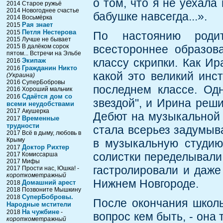
о том, что я не уехала
2014 Старое ружьё
2014 Новогоднее счастье
бабушке навсегда...».
2014 Восьмёрка
Рая знает
2015
Петля Нестерова
2015
По настоянию родит
2015 Лучше не бывает
2015 В далёком сорок
всестороннее образов
пятом... Встречи на Эльбе
классу скрипки. Как Ир
Экипаж
2016
Гражданин Никто
2016
какой это великий инс
(Украина)
2016 СуперБобровы
последнем классе. Од
2016 Хороший мальчик
Сдаётся дом со
2016
звездой", и Ирина реши
всеми неудобствами
2017 Акушерка
Дебют на музыкальной 
Временные
2017
трудности
стала всерьез задумыв
2017 Всё в дыму, любовь в
Крыму
в музыкальную студию,
Доктор Рихтер
2017
солистки переделывали 
2017 Комиссарша
2017 Мифы
гастролировали и даже
2017 Прости нас, Юшка! -
короткометражный
Нижнем Новгороде.
Домашний арест
2018
2018 Позвоните Мышкину
СуперБобровы.
2018
После окончания школы
Народные мстители
На чужбине
2018
-
вопрос кем быть, - она 
короткометражный