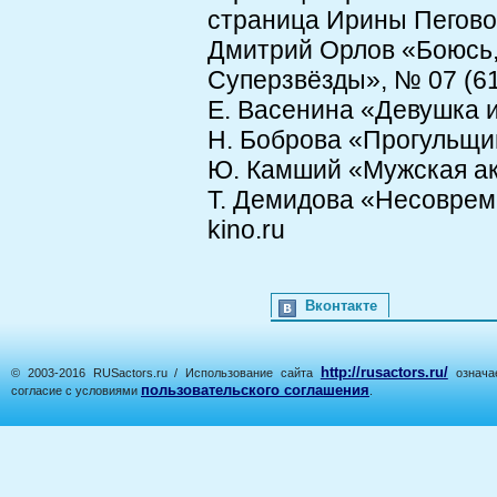
страница Ирины Пеговой 
Дмитрий Орлов «Боюсь,
Суперзвёзды», № 07 (61)
Е. Васенина «Девушка и
Н. Боброва «Прогульщи
Ю. Камший «Мужская ак
Т. Демидова «Несоврем
kino.ru
Вконтакте
http://rusactors.ru/
© 2003-2016 RUSactors.ru / Использование сайта
означае
пользовательского соглашения
согласие с условиями
.