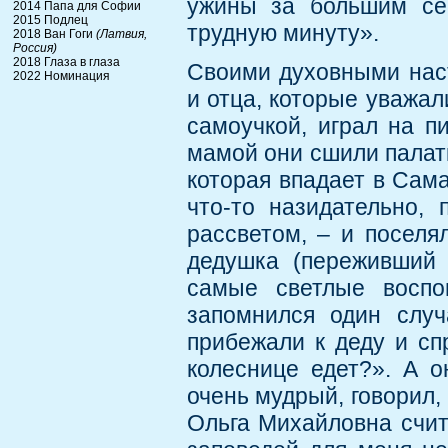
ужины за большим се
2014 Папа для Софии
2015 Подлец
трудную минуту».
2018 Ван Гоги
(Латвия,
Россия)
2018 Глаза в глаза
Своими духовными нас
2022 Номинация
и отца, которые уважа
самоучкой, играл на пи
мамой они сшили палатк
которая впадает в Сам
что-то назидательно,
рассветом, – и поселя
дедушка (переживший 
самые светлые воспо
запомнился один случ
прибежали к деду и спр
колеснице едет?». А 
очень мудрый, говорил,
Ольга Михайловна счит