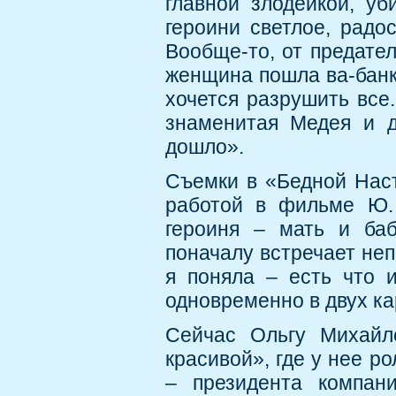
главной злодейкой, у
героини светлое, радо
Вообще-то, от предате
женщина пошла ва-банк,
хочется разрушить все.
знаменитая Медея и д
дошло».
Съемки в «Бедной Нас
работой в фильме Ю.
героиня – мать и ба
поначалу встречает не
я поняла – есть что и
одновременно в двух к
Сейчас Ольгу Михайл
красивой», где у нее р
– президента компан