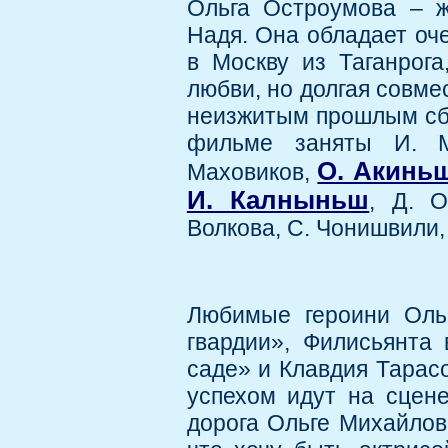
Ольга Остроумова – ж
Надя. Она обладает оче
в Москву из Таганрог
любви, но долгая совме
неизжитым прошлым сбл
фильме заняты И. Ма
О. Акинь
Маховиков,
И. Калныньш
, Д. 
Волкова, С. Чонишвили, 
Любимые героини Оль
гвардии», Филисьянта
саде» и Клавдия Тарасо
успехом идут на сцене
дорога Ольге Михайловн