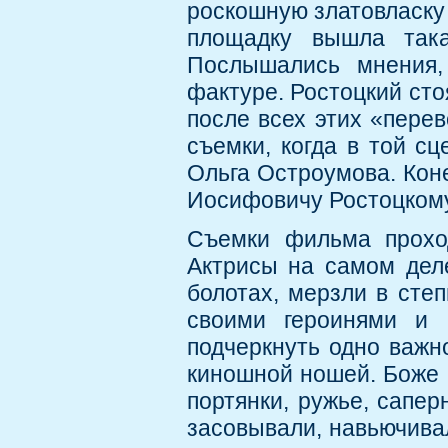
роскошную златовласку 
площадку вышла така
Послышались мнения,
фактуре. Ростоцкий сто
после всех этих «пере
съемки, когда в той сц
Ольга Остроумова. Коне
Иосифовичу Ростоцкому 
Съемки фильма проход
Актрисы на самом деле
болотах, мерзли в степ
своими героинями и 
подчеркнуть одно важн
киношной ношей. Боже м
портянки, ружье, сапер
засовывали, навьючивал