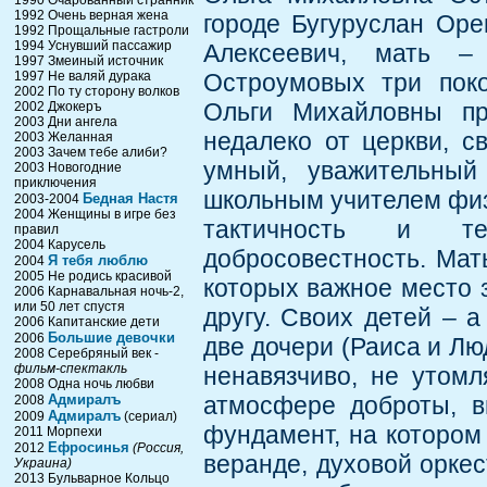
1990 Очарованный странник
1992 Очень верная жена
городе Бугуруслан Оре
1992 Прощальные гастроли
1994 Уснувший пассажир
Алексеевич, мать –
1997 Змеиный источник
1997 Не валяй дурака
Остроумовых три пок
2002 По ту сторону волков
Ольги Михайловны пр
2002 Джокеръ
2003 Дни ангела
недалеко от церкви, с
2003 Желанная
2003 Зачем тебе алиби?
умный, уважительный
2003 Новогодние
приключения
школьным учителем физи
Бедная Настя
2003-2004
2004 Женщины в игре без
тактичность и те
правил
2004 Карусель
добросовестность. Мат
Я тебя люблю
2004
2005 Не родись красивой
которых важное место 
2006 Карнавальная ночь-2,
или 50 лет спустя
другу. Своих детей – 
2006 Капитанские дети
Большие девочки
2006
две дочери (Раиса и Лю
2008 Серебряный век -
фильм-спектакль
ненавязчиво, не утом
2008 Одна ночь любви
Адмиралъ
атмосфере доброты, в
2008
Адмиралъ
2009
(сериал)
фундамент, на котором 
2011 Морпехи
Ефросинья
2012
(Россия,
веранде, духовой оркес
Украина)
2013 Бульварное Кольцо