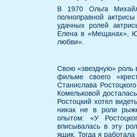
В 1970 Ольга Михай
полноправной актрисы
удачных ролей актрис
Елена в «Мещанах», Ю
любви».
Свою «звездную» роль в
фильме своего «крес
Станислава Ростоцкого
Комельковой досталась
Ростоцкий хотел видет
никак не в роли рыж
опытом: «У Ростоцк
вписывалась в эту рол
ящик. Тогда я работала