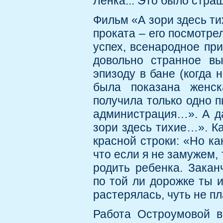
Ленка... Это было страш
Фильм «А зори здесь т
проката – его посмотре
успех, всенародное пр
довольно странное вы
эпизоду в бане (когда 
была показана женск
получила только одно п
администрация…». А да
зори здесь тихие…». К
красной строки: «Но ка
что если я не замужем, 
родить ребенка. Закан
по той ли дорожке ты 
растерялась, чуть не п
Работа Остроумовой в