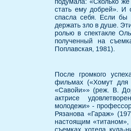
подумала: «Сколько же 
стать ему добрей». И 
спасла себя. Если бы
держать зло в душе. Эт
ролью в спектакле Оль
полученный на съемк
Поплавская, 1981).
После громкого успех
фильмах («Хомут для 
«Савойи»» (реж. В. До
актрисе удовлетвор
молодежи» - профессор
Рязанова «Гараж» (197
настоящим «титаном», 
съемках хотела куда-н