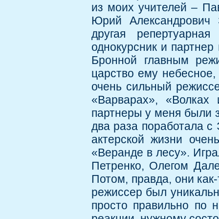
из моих учителей – Па
Юрий Александрович З
другая репертуарна
однокурсник и партнер
Бронной главным реж
царство ему небесное,
очень сильный режиссер
«Варварах», «Волках 
партнеры у меня были з
два раза поработала с
актерской жизни очен
«Веранде в лесу». Игр
Петренко, Олегом Дале
Потом, правда, они как
режиссер был уникальны
просто правильно по н
реакции, нужному сост