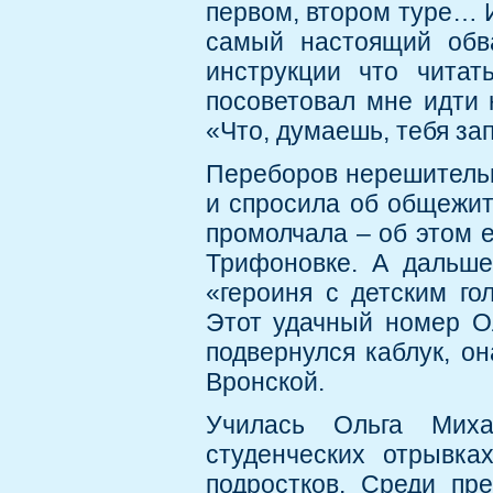
первом, втором туре… И
самый настоящий обва
инструкции что читат
посоветовал мне идти 
«Что, думаешь, тебя за
Переборов нерешительн
и спросила об общежит
промолчала – об этом е
Трифоновке. А дальше
«героиня с детским го
Этот удачный номер Ол
подвернулся каблук, о
Вронской.
Училась Ольга Мих
студенческих отрывка
подростков. Среди пре