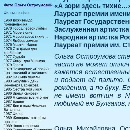
«А зори здесь тихие…
Фото Ольги Остроумовой
Лауреат премии имени
Фильмография:
Лауреат Государствен
1968 Доживем до
понедельника
Заслуженная артистка
1970 Город первой любви
1971 Море в огне
Народная артистка Рос
1971 А зори здесь тихие…
1974 Любовь земная
Лауреат премии им. С
1976 Мартин Идеен
1976 Сто грамм для
храбрости
Ольга Остроумова стес
1977 Судьба
1977 Хомут для Маркиза
часто не может отлич
1979 Гараж
1979 Похищение «Савойи»
кажется естественным
1981 Василий и Василиса
1982 Не было печали
и подает ей пальто. 
1983 Безумный день
инженера Баркасова
рождению, а по духу. Е
1985 Сестра моя Люся
1986 Время сыновей
не имели вотчин в N
1986 Я сделал все, что мог
1987 Башня
любимый ею Булгаков, 
1987 Дни и годы Николая
Батыгина
1987 Филер
1989 Женщины, которым
повезло
1989 Чаша терпения
Ольга Михайловна Ост