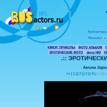
Киноактеры
Фильмы
:
А
ЮМОР, ПРИКОЛЫ
*
ФОТО АЛЬБОМ
*
ЭРОТИЧЕСКИЕ ФОТО
+
фото НЮ
*
О
.:: ЭРОТИЧЕСКИ
Амина Зари
<<
[ 1 ]
[ 2 ]
[ 3 ]
[ 4 ]
[ 5 ] [ 6 ] 