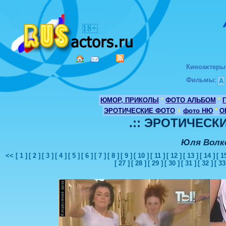
Киноактеры
Фильмы
:
А
ЮМОР, ПРИКОЛЫ
*
ФОТО АЛЬБОМ
*
ЭРОТИЧЕСКИЕ ФОТО
+
фото НЮ
*
О
.:: ЭРОТИЧЕСКИ
Юля Волк
<<
[ 1 ]
[ 2 ]
[ 3 ]
[ 4 ]
[ 5 ]
[ 6 ]
[ 7 ]
[ 8 ]
[ 9 ]
[ 10 ]
[ 11 ]
[ 12 ]
[ 13 ]
[ 14 ]
[ 1
[ 27 ]
[ 28 ]
[ 29 ]
[ 30 ]
[ 31 ]
[ 32 ]
[ 33