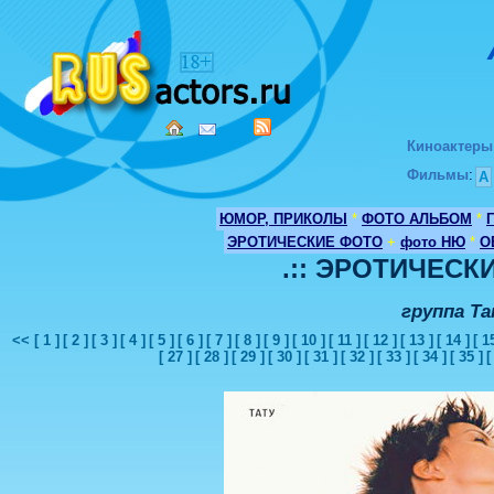
Киноактеры
Фильмы
:
А
ЮМОР, ПРИКОЛЫ
*
ФОТО АЛЬБОМ
*
ЭРОТИЧЕСКИЕ ФОТО
+
фото НЮ
*
О
.:: ЭРОТИЧЕСКИ
группа Т
<<
[ 1 ]
[ 2 ]
[ 3 ]
[ 4 ]
[ 5 ]
[ 6 ]
[ 7 ]
[ 8 ]
[ 9 ]
[ 10 ]
[ 11 ]
[ 12 ]
[ 13 ]
[ 14 ]
[ 1
[ 27 ]
[ 28 ]
[ 29 ]
[ 30 ]
[ 31 ]
[ 32 ]
[ 33 ]
[ 34 ]
[ 35 ]
[