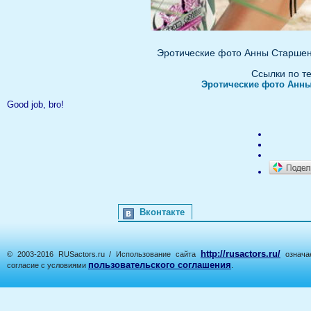
Эротические фото Анны Старшен
Ссылки по т
Эротические фото Анн
Good job, bro!
Вконтакте
http://rusactors.ru/
© 2003-2016 RUSactors.ru / Использование сайта
означае
пользовательского соглашения
согласие с условиями
.