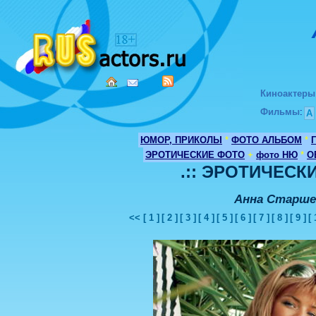
Киноактеры
Фильмы
:
А
ЮМОР, ПРИКОЛЫ
*
ФОТО АЛЬБОМ
*
ЭРОТИЧЕСКИЕ ФОТО
+
фото НЮ
*
О
.:: ЭРОТИЧЕСКИ
Анна Старше
<<
[ 1 ]
[ 2 ]
[ 3 ]
[ 4 ]
[ 5 ]
[ 6 ]
[ 7 ]
[ 8 ]
[ 9 ]
[ 