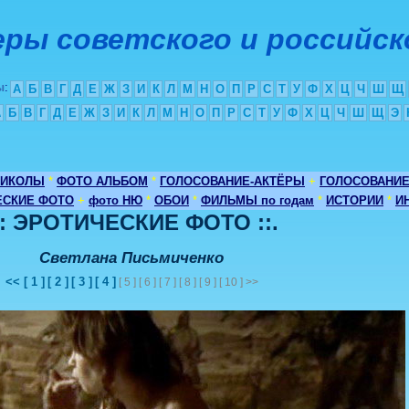
ры советского и российск
ы
:
А
Б
В
Г
Д
Е
Ж
З
И
К
Л
М
Н
О
П
Р
С
Т
У
Ф
Х
Ц
Ч
Ш
Щ
А
Б
В
Г
Д
Е
Ж
З
И
К
Л
М
Н
О
П
Р
С
Т
У
Ф
Х
Ц
Ч
Ш
Щ
Э
РИКОЛЫ
*
ФОТО АЛЬБОМ
*
ГОЛОСОВАНИЕ-АКТЁРЫ
+
ГОЛОСОВАНИ
ЕСКИЕ ФОТО
+
фото НЮ
*
ОБОИ
*
ФИЛЬМЫ по годам
*
ИСТОРИИ
*
И
:: ЭРОТИЧЕСКИЕ ФОТО ::.
Светлана Письмиченко
<<
[ 1 ]
[ 2 ]
[ 3 ]
[ 4 ]
[ 5 ] [ 6 ] [ 7 ] [ 8 ] [ 9 ] [ 10 ] >>