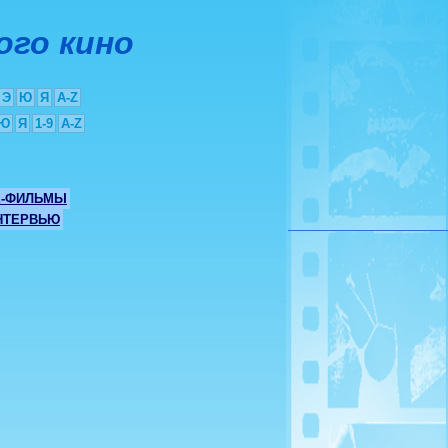
ого кино
Э
Ю
Я
A-Z
Ю
Я
1-9
A-Z
Е-ФИЛЬМЫ
НТЕРВЬЮ