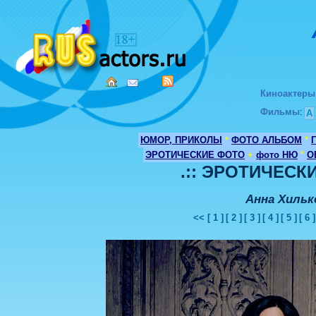
Киноактеры
Фильмы
:
А
ЮМОР, ПРИКОЛЫ
*
ФОТО АЛЬБОМ
*
ЭРОТИЧЕСКИЕ ФОТО
+
фото НЮ
*
О
.:: ЭРОТИЧЕСКИ
Анна Хильк
<<
[ 1 ]
[ 2 ]
[ 3 ]
[ 4 ]
[ 5 ]
[ 6 ]