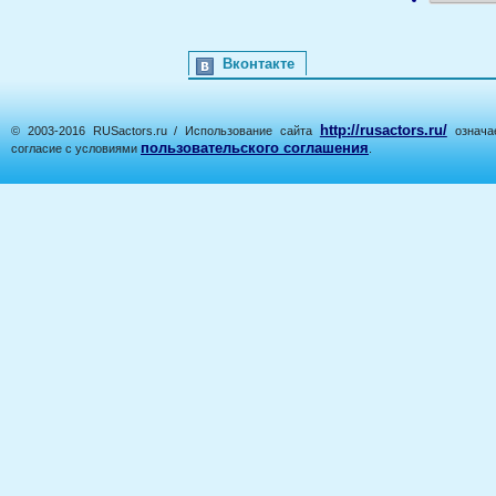
Вконтакте
http://rusactors.ru/
© 2003-2016 RUSactors.ru / Использование сайта
означае
пользовательского соглашения
согласие с условиями
.