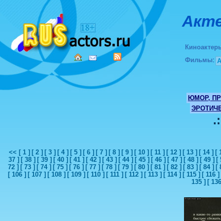
Акте
Киноактер
Фильмы
:
ЮМОР, П
ЭРОТИЧ
.
<<
[ 1 ]
[ 2 ]
[ 3 ]
[ 4 ]
[ 5 ]
[ 6 ]
[ 7 ]
[ 8 ]
[ 9 ]
[ 10 ]
[ 11 ]
[ 12 ]
[ 13 ]
[ 14 ]
[ 
37 ]
[ 38 ]
[ 39 ]
[ 40 ]
[ 41 ]
[ 42 ]
[ 43 ]
[ 44 ]
[ 45 ]
[ 46 ]
[ 47 ]
[ 48 ]
[ 49 ]
[ 
72 ]
[ 73 ]
[ 74 ]
[ 75 ]
[ 76 ]
[ 77 ]
[ 78 ]
[ 79 ]
[ 80 ]
[ 81 ]
[ 82 ]
[ 83 ]
[ 84 ]
[ 
[ 106 ]
[ 107 ]
[ 108 ]
[ 109 ]
[ 110 ]
[ 111 ]
[ 112 ]
[ 113 ]
[ 114 ]
[ 115 ]
[ 116 ]
135 ]
[ 136