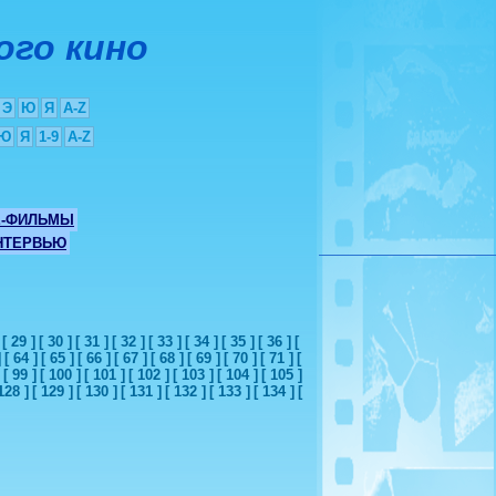
ого кино
Э
Ю
Я
A-Z
Ю
Я
1-9
A-Z
Е-ФИЛЬМЫ
НТЕРВЬЮ
[ 29 ]
[ 30 ]
[ 31 ]
[ 32 ]
[ 33 ]
[ 34 ]
[ 35 ]
[ 36 ]
[
]
[ 64 ]
[ 65 ]
[ 66 ]
[ 67 ]
[ 68 ]
[ 69 ]
[ 70 ]
[ 71 ]
[
[ 99 ]
[ 100 ]
[ 101 ]
[ 102 ]
[ 103 ]
[ 104 ]
[ 105 ]
128 ]
[ 129 ]
[ 130 ]
[ 131 ]
[ 132 ]
[ 133 ]
[ 134 ]
[