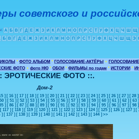
ры советского и российск
ы
:
А
Б
В
Г
Д
Е
Ж
З
И
К
Л
М
Н
О
П
Р
С
Т
У
Ф
Х
Ц
Ч
Ш
Щ
А
Б
В
Г
Д
Е
Ж
З
И
К
Л
М
Н
О
П
Р
С
Т
У
Ф
Х
Ц
Ч
Ш
Щ
Э
РИКОЛЫ
*
ФОТО АЛЬБОМ
*
ГОЛОСОВАНИЕ-АКТЁРЫ
+
ГОЛОСОВАНИ
ЕСКИЕ ФОТО
+
фото НЮ
*
ОБОИ
*
ФИЛЬМЫ по годам
*
ИСТОРИИ
*
И
:: ЭРОТИЧЕСКИЕ ФОТО ::.
Дом-2
15 ]
[ 16 ]
[ 17 ]
[ 18 ]
[ 19 ]
[ 20 ]
[ 21 ]
[ 22 ]
[ 23 ]
[ 24 ]
[ 25 ]
[ 26 ]
[ 27 ]
[ 28 ]
50 ]
[ 51 ]
[ 52 ]
[ 53 ]
[ 54 ]
[ 55 ]
[ 56 ]
[ 57 ]
[ 58 ]
[ 59 ]
[ 60 ]
[ 61 ]
[ 62 ]
[ 63 
85 ]
[ 86 ]
[ 87 ]
[ 88 ]
[ 89 ]
[ 90 ]
[ 91 ]
[ 92 ]
[ 93 ]
[ 94 ]
[ 95 ]
[ 96 ]
[ 97 ]
[ 98 ]
[ 117 ]
[ 118 ]
[ 119 ]
[ 120 ]
[ 121 ]
[ 122 ]
[ 123 ]
[ 124 ]
[ 125 ]
[ 126 ]
[ 127 ]
[ 
 ]
[ 137 ]
[ 138 ]
[ 139 ]
[ 140 ]
[ 141 ]
[ 142 ]
[ 143 ]
[ 144 ]
>>