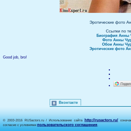
Эротические фото А
Ссылки по т
Биография Анны 
Фото Анны Чу
Обои Анны Чу
Эротические фото А
Good job, bro!
Вконтакте
http://rusactors.ru/
© 2003-2016 RUSactors.ru / Использование сайта
означае
пользовательского соглашения
согласие с условиями
.