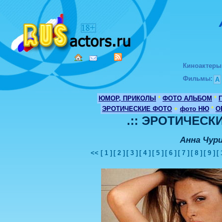
Киноактеры
Фильмы
:
А
ЮМОР, ПРИКОЛЫ
*
ФОТО АЛЬБОМ
*
ЭРОТИЧЕСКИЕ ФОТО
+
фото НЮ
*
О
.:: ЭРОТИЧЕСКИ
Анна Чур
<<
[ 1 ]
[ 2 ]
[ 3 ]
[ 4 ]
[ 5 ]
[ 6 ]
[ 7 ]
[ 8 ]
[ 9 ]
[ 