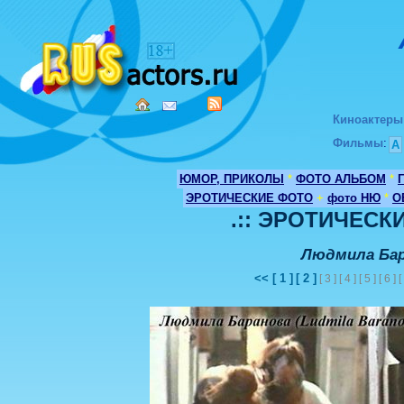
Киноактеры
Фильмы
:
А
ЮМОР, ПРИКОЛЫ
*
ФОТО АЛЬБОМ
*
ЭРОТИЧЕСКИЕ ФОТО
+
фото НЮ
*
О
.:: ЭРОТИЧЕСКИ
Людмила Бар
<<
[ 1 ]
[ 2 ]
[ 3 ] [ 4 ] [ 5 ] [ 6 ] 