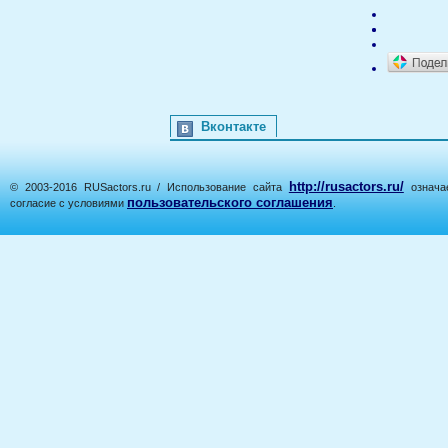
Вконтакте
http://rusactors.ru/
© 2003-2016 RUSactors.ru / Использование сайта
означае
пользовательского соглашения
согласие с условиями
.