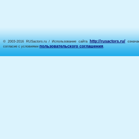
http://rusactors.ru/
© 2003-2016 RUSactors.ru / Использование сайта
означае
пользовательского соглашения
согласие с условиями
.