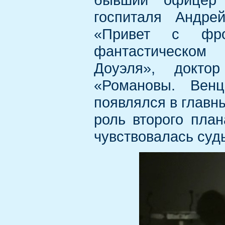
госпиталя Андре
«Привет с фро
фантастическом
Доуэля», докто
«Романовы. Венц
появлялся в главны
роль второго план
чувствовалась суд