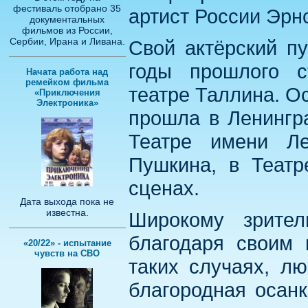
фестиваль отобрано 35
артист России Эрн
документальных
фильмов из России,
Сербии, Ирана и Ливана.
Свой актёрский п
годы прошлого с
Начата работа над
ремейком фильма
театре Таллина. О
«Приключения
Электроника»
прошла в Ленингра
Театре имени Ле
Пушкина, в Театр
сценах.
Дата выхода пока не
известна.
Широкому зрител
благодаря своим 
«20/22» - испытание
чувств на СВО
таких случаях, лю
благородная осанк