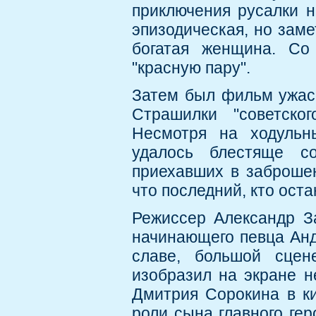
приключения русалки н
эпизодическая, но заме
богатая женщина. Со
"красную пару".
Затем был фильм ужасо
Страшилки "советско
Несмотря на ходульн
удалось блестяще с
приехавших в заброшен
что последний, кто ост
Режиссер Александр З
начинающего певца Анд
славе, большой сцен
изобразил на экране н
Дмитрия Сорокина в ки
роли сына главного гер