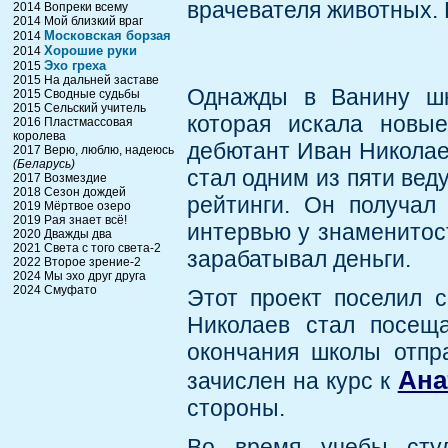
врачевателя животных. 
2014 Вопреки всему
2014 Мой близкий враг
Московская борзая
2014
Хорошие руки
2014
Эхо греха
2015
2015 На дальней заставе
Однажды в Ванину шк
2015 Сводные судьбы
2015 Сельский учитель
которая искала новы
2016 Пластмассовая
королева
дебютант Иван Николае
2017 Верю, люблю, надеюсь
(Беларусь)
стал одним из пяти ве
2017 Возмездие
2018 Сезон дождей
рейтинги. Он получал
2019 Мёртвое озеро
2019 Рая знает всё!
интервью у знаменитост
2020 Дважды два
2021 Света с того света-2
зарабатывал деньги.
2022 Второе зрение-2
2024 Мы эхо друг друга
2024 Смуфато
Этот проект поселил 
Николаев стал посещ
окончания школы отпр
Ана
зачислен на курс к
стороны.
Во время учебы студ