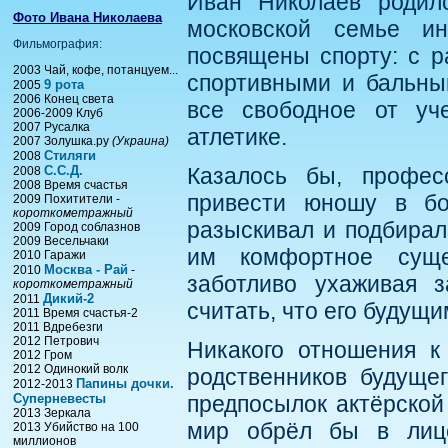
Иван Николаев родил
Фото Ивана Николаева
московской семье и
Фильмография:
посвящены спорту: с р
2003 Чай, кофе, потанцуем...
спортивными и бальным
9 рота
2005
2006 Конец света
все свободное от уч
2006-2009 Клуб
2007 Русалка
атлетике.
2007 Золушка.ру
(Украина)
Стиляги
2008
С.С.Д.
Казалось бы, профес
2008
2008 Время счастья
привести юношу в бо
2009 Похитители -
короткометражный
разыскивал и подбирал
2009 Город соблазнов
2009 Весельчаки
им комфортное суще
2010 Гаражи
Москва - Рай
2010
-
заботливо ухаживая 
короткометражный
Дикий-2
2011
считать, что его будущи
2011 Время счастья-2
2011 Вдребезги
2012 Петрович
Никакого отношения к
2012 Гром
2012 Одинокий волк
родственников будущег
Папины дочки.
2012-2013
Суперневесты
предпосылок актёрской 
2013 Зеркала
мир обрёл бы в лице
2013 Убийство на 100
миллионов