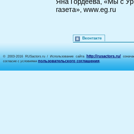
Яна Гордеева, «Мы с У
газета», www.eg.ru
Вконтакте
http://rusactors.ru/
© 2003-2016 RUSactors.ru / Использование сайта
означае
пользовательского соглашения
согласие с условиями
.