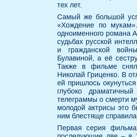
тех лет.
Самый же большой усп
«Хождение по мукам».
одноименного романа А
судьбах русской интел
и гражданской войн
Булавиной, а её сестр
Также в фильме снял
Николай Гриценко. В о
ей пришлось окунуться
глубоко драматичный
телеграммы о смерти м
молодой актрисы это бы
ним блестяще справила
Первая серия фильма
последующие две – в 1