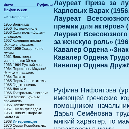
Лауреат Приза за л
Фото Руфины
Карловых Варах (1956
Нифонтовой
Лауреат Всесоюзно
Фильмография:
1955 Вольница
премии для актёров» (
1956 Полюшко-поле
Лауреат Всесоюзного
1956 Одна ночь -
фильм-
спектакль
за женскую роль» (196
1957 Каменное гнездо -
фильм-спектакль
Кавалер Ордена «Знак 
1957-1959 Хождение по
мукам
Кавалер Ордена Трудов
1961 День, когда
исполняется 30 лет
Кавалер Ордена Дружб
1963-1964 Русский лес
1964 Перестань, Мадлен! -
фильм-спектакль
1964 Палата
1965 Первый посетитель
1965 Год, как жизнь
Руфина Нифонтова (уро
1966 Дачники
1966 Театральные встречи
имеющей греческие ко
БДТ в Москве -
фильм-
спектакль
помощником начальник
1966 Неизвестная...
1967 Они живут рядом
Дарья Семёновна труд
1968 Ошибка Оноре де
Бальзака
мягкий характер, то ма
Интервенция
1968
1970 Семья Коцюбинских