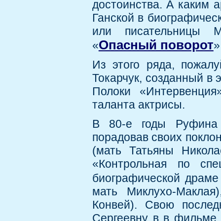
достоинства. А каким 
Ганской в биографичес
или писательницы М
Опасный поворот
«
»
Из этого ряда, пожал
Токарчук, созданный в 
Полоки «Интервенция
таланта актрисы.
В 80-е годы Руфина
порадовав своих покло
(мать Татьяны Никола
«Контрольная по спе
биографической драме
мать Миклухо-Маклая
Конвей). Свою после
Сергеевну в в фильме