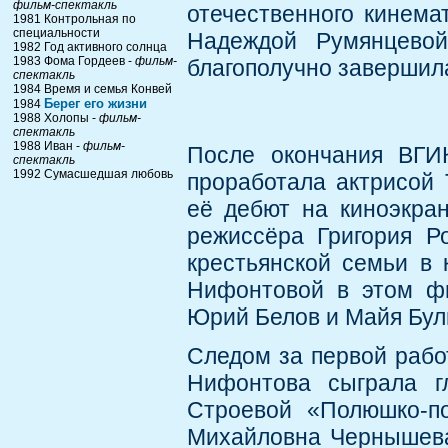
фильм-спектакль
отечественного кинем
1981 Контрольная по
специальности
Надеждой Румянцевой
1982 Год активного солнца
1983 Фома Гордеев -
фильм-
благополучно завершил
спектакль
1984 Время и семья Конвей
Берег его жизни
1984
1988 Холопы -
фильм-
спектакль
1988 Иван -
фильм-
После окончания ВГИ
спектакль
1992 Сумасшедшая любовь
проработала актрисой 
её дебют на киноэкра
режиссёра Григория Р
крестьянской семьи в 
Нифонтовой в этом фи
Юрий Белов и Майя Бул
Следом за первой рабо
Нифонтова сыграла г
Строевой «Полюшко-по
Михайловна Чернышева