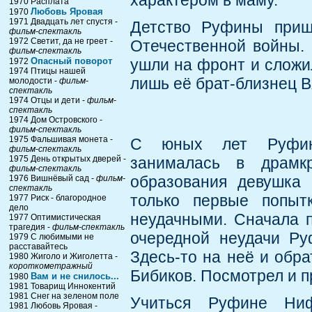
характером в маму.
1970 Расплата
Любовь Яровая
1970
1971 Двадцать лет спустя -
Детство Руфины приш
фильм-спектакль
1972 Светит, да не греет -
Отечественной войны. 
фильм-спектакль
Опасный поворот
ушли на фронт и сложи
1972
1974 Птицы нашей
лишь её брат-близнец В
молодости -
фильм-
спектакль
1974 Отцы и дети -
фильм-
спектакль
1974 Дом Островского -
фильм-спектакль
1975 Фальшивая монета -
С юных лет Руфина 
фильм-спектакль
1975 День открытых дверей -
занималась в драмкр
фильм-спектакль
образования девушка 
1976 Вишнёвый сад -
фильм-
спектакль
только первые попыт
1977 Риск - благородное
дело
неудачными. Сначала п
1977 Оптимистическая
трагедия -
фильм-спектакль
очередной неудачи Ру
1979 С любимыми не
расставайтесь
Здесь-то на неё и обр
1980 Жиголо и Жиголетта -
короткометражный
Бибиков. Посмотрел и п
Вам и не снилось...
1980
1981 Товарищ Иннокентий
1981 Снег на зеленом поле
Учиться Руфине Ниф
1981 Любовь Яровая -