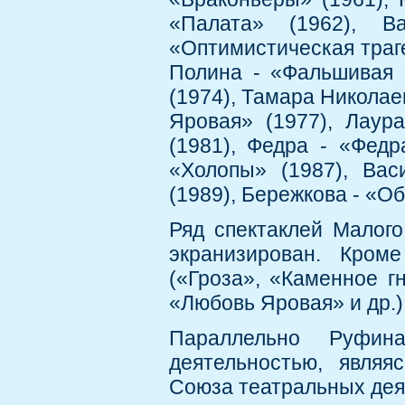
«Палата» (1962), В
«Оптимистическая траге
Полина - «Фальшивая м
(1974), Тамара Николае
Яровая» (1977), Лаур
(1981), Федра - «Федр
«Холопы» (1987), Ва
(1989), Бережкова - «Об
Ряд спектаклей Малог
экранизирован. Кроме
(«Гроза», «Каменное г
«Любовь Яровая» и др.)
Параллельно Руфин
деятельностью, являя
Союза театральных де