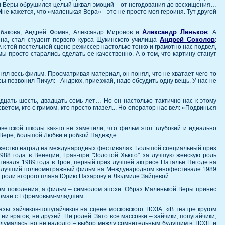
й Веры обрушился целый шквал эмоций – от негодования до восхищения…
е кажется, что «маленькая Вера» - это не просто моя героиня. Тут другой
Александр Леньков
абакова, Андрей Фомин, Александр Миронов и
. А
Андрей Соколов
на, стал студент первого курса Щукинского училища
:
 к той постельной сцене режиссер настолько тонко и грамотно нас подвел,
ы просто старались сделать ее качественно. А о том, что картину станут
нял весь фильм. Просматривая материал, он понял, что не хватает чего-то
 позвонил Пичул: - Андрюх, приезжай, надо обсудить одну вещь. У нас не
дцать шесть, двадцать семь лет… Но он настолько тактично нас к этому
ветом, кто с гримом, кто просто глазел... Но оператор нас вел: «Подвинься
етской школы как-то не заметили, что фильм этот глубокий и идеально
 Вере, большой Любви и робкой Надежде.
ожество наград на международных фестивалях: Большой специальный приз
8 года в Венеции, Гран-при "Золотой Хьюго" за лучшую женскую роль
иваля 1989 года в Трое, пеpвый пpиз лучшей актрисе Наталье Негоде на
за лучший полнометражный фильм на Международном кинофестивале 1989
за роли второго плана Юрию Назарову и Людмиле Зайцевой.
лом поколения, а фильм – символом эпохи. Образ Маленькой Веры принес
 роман с Ефремовым-младшим.
ы зайчиков-попугайчиков на сцене московского ТЮЗА: «В театре кругом
 ни врагов, ни друзей. Ни ролей. Зато все массовки – зайчики, попугайчики,
 задумалась, но не надолго – выбор между сомнительным будущим в ТЮЗЕ и