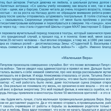
тец был актером. Учиться девочка не любила, а школьная рутина долгое
 балетных антраша: «Со школы учебу ненавижу, как вошла в нее, так и в
тая – щеки, как у барсука. Сказки читала до очень позднего возраста, пла
остью – из-за роста на Наташу долго не обращали внимание ребята-ровес
сразу после школы отправилась штурмовать театральные. В толпе статных к
ь – сказывалось Скорпионье упрямство: «У меня была проблема с ростом
ятисантиметровыми каблуками и переобуваться в скверике. На «танцах», коне
 через год – она стала студенткой Школы-студии МХАТ (мастерская О. Ефре
и пережила мучительный период показов в театры, который закончился приемо
о это грандиозный случай, а прошел год, и я поняла: боже мой, меня зас
лизм 20-летнего человека – был вполне оправдан, к тому же, в 1986 уже з
одна из главных ролей – десятиклассницы Зины: «Студенткой Б. Васильева 
чешь сниматься в фильме «Завтра была война»?» - «Да!!!». Именно благ
«Маленькая Вера»
Пичулом произошла совершенно случайно. Вот что позже вспоминал Пичул о 
ла война». Там ее увидел наш администратор и привел ко мне. Дальше был
алась вызвать к себе никакой симпатии, про нее всегда рассказывали жутки
приглашать ее в фильм. И когда Апексимова отказалась от роли, Татьяна Ли
аздавлен предательством предыдущей актрисы, что мне было совершенно все
актер: «С ней работать было легко, даже постельная сцена (первая откро
ти. Она реально не понимала эту жизнь, но органично в нее вошла — это не о
й внес в фильм энергетику. Это мой первый фильм, в нем масса ошибок, но н
рудь Негоды привлекли в кинотеатры более 50 миллионов зрителей – и это в 
 и мы будем жить лучше, стала маленькая провинциальная девушка Вера. Вера 
куски не доставляют радости. Да и что можно оторвать в провинциальном, р
т сказать очумевшие от работы и борьбы за выживание родители только 
астье и любовь. Вера вдруг понимает, что если не начать брыкаться и драть