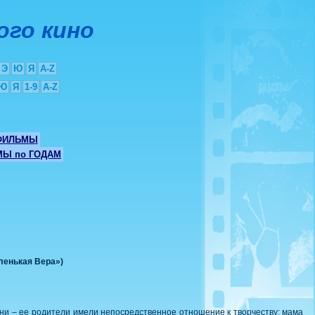
ого кино
Э
Ю
Я
A-Z
Ю
Я
1-9
A-Z
ФИЛЬМЫ
Ы по ГОДАМ
ленькая Вера»)
зни – ее родители имели непосредственное отношение к творчеству: мама