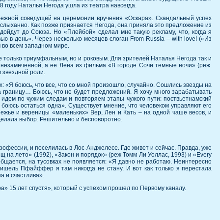
 году Наталья Негода ушла из театра навсегда.
убежной соведущей на церемонии вручения «Оскара». Скандальный успех
лыханно. Как позже признается Негода, она приняла это предложение из
е дойдут до Союза. Но «Плейбой» сделал мне такую рекламу, что, когда я
ю в день». Через несколько месяцев слоган From Russia – with love! («Из
 во всем западном мире.
е только триумфальным, но и роковым. Для зрителей Наталья Негода так и
 незамеченной, а ее Лена из фильма «В городе Сочи темные ночи» (реж.
 звездной роли.
: «Я боюсь, что все, что со мной произошло, случайно. Сошлись звезды на
а границу… Боюсь, что не будет предложений. Я хочу много зарабатывать
мы идем по чужим следам и повторяем этапы чужого пути: поствьетнамский
 боюсь остаться одна». Существует мнение, что человеком управляют его
ежье и вереницы «маленьких» Вер, Лен и Кать – на одной чаше весов, и
делала выбор. Решительно и бесповоротно.
рофессии, и поселилась в Лос-Анджелесе. Где живет и сейчас. Правда, уже
 на лето» (1992), «Закон и порядок» (реж Томм Ли Уоллас, 1993) и «Every
 общается, на тусовках не появляется: «Я давно не работаю. Неинтересно
Мишель Пфайффер я там никогда не стану. И вот как только я перестала
на и счастлива».
а» 15 лет спустя», который с успехом прошел по Первому каналу.