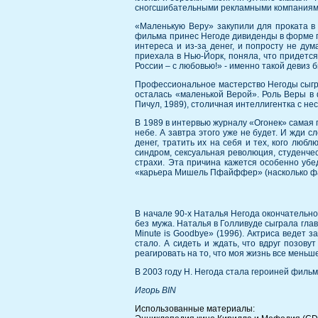
сногсшибательными рекламными компаниями 
«Маленькую Веру» закупили для проката в
фильма принес Негоде дивиденды в форме п
интереса и из-за денег, и попросту не дум
приехала в Нью-Йорк, поняла, что придется
России – с любовью!» - именно такой девиз
Профессиональное мастерство Негоды сыграл
осталась «маленькой Верой». Роль Веры в 
Пичул, 1989), столичная интеллигентка с н
В 1989 в интервью журналу «Огонек» самая п
небе. А завтра этого уже не будет. И жди 
денег, тратить их на себя и тех, кого люб
синдром, сексуальная революция, студенчес
страхи. Эта причина кажется особенно убе
«карьера Мишель Пфайффер» (насколько фант
В начале 90-х Наталья Негода окончательно
без мужа. Наталья в Голливуде сыграла глав
Minute is Goodbye» (1996). Актриса ведет 
стало. А сидеть и ждать, что вдруг позов
реагировать на то, что моя жизнь все меньше
В 2003 году Н. Негода стала героиней филь
Игорь BIN
Использованные материалы: