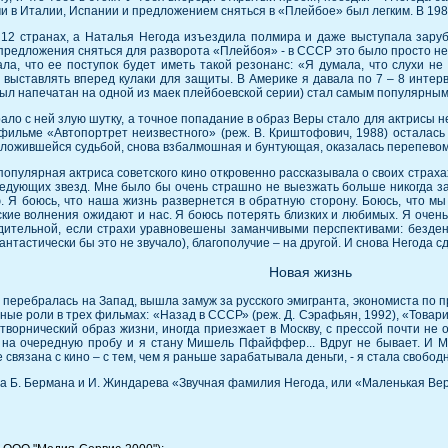
в Италии, Испании и предложением сняться в «Плейбое» был легким. В 1988
 12 странах, а Наталья Негода изъездила полмира и даже выступала зар
редложения сняться для разворота «Плейбоя» - в СССР это было просто нес
ала, что ее поступок будет иметь такой резонанс: «Я думала, что слухи н
 выставлять вперед кулаки для защиты. В Америке я давала по 7 – 8 интервь
 был напечатан на одной из маек плейбоевской серии) стал самым популярным
о с ней злую шутку, а точное попадание в образ Веры стало для актрисы н
фильме «Автопортрет неизвестного» (реж. В. Криштофович, 1988) осталась
есложившейся судьбой, снова взбалмошная и бунтующая, оказалась перепевом
опулярная актриса советского кино откровенно рассказывала о своих страхах
следующих звезд. Мне было бы очень страшно не выезжать больше никогда з
лю. Я боюсь, что наша жизнь развернется в обратную сторону. Боюсь, что 
кие волнения ожидают и нас. Я боюсь потерять близких и любимых. Я очень
дительной, если страхи уравновешены заманчивыми перспективами: безден
астически бы это не звучало), благополучие – на другой. И снова Негода с
Новая жизнь
 перебралась на Запад, вышла замуж за русского эмигранта, экономиста по п
ные роли в трех фильмах: «Назад в СССР» (реж. Д. Сэрафьян, 1992), «Товарищ
затворнический образ жизни, иногда приезжает в Москву, с прессой почти не
ут на очередную пробу и я стану Мишель Пфайффер... Вдруг не бывает. И 
 связана с кино – с тем, чем я раньше зарабатывала деньги, - я стала свобод
ма Б. Бермана и И. Жиндарева «Звучная фамилия Негода, или «Маленькая Вер