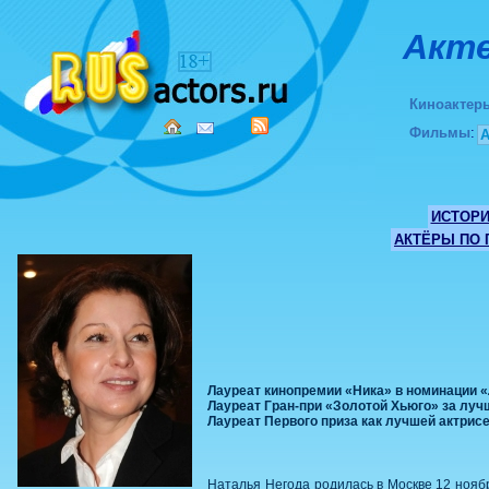
Акте
Киноактер
Фильмы
:
ИСТОР
АКТЁРЫ ПО
Лауреат кинопремии «Ника» в номинации «
Лауреат Гран-при «Золотой Хьюго» за лу
Лауреат Пеpвого пpиза как лучшей актрис
Наталья Негода родилась в Москве 12 нояб