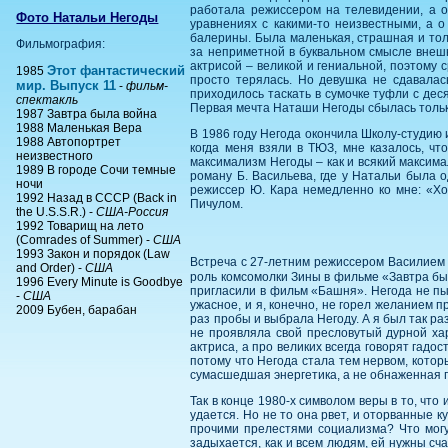
работала режиссером на телевидении, а о
Фото Натальи Негоды
уравнениях с какими-то неизвестными, а о
балерины. Была маленькая, страшная и толс
Фильмография:
за неприметной в буквальном смысле внешн
актрисой – великой и гениальной, поэтому 
Этот фантастический
1985
просто терялась. Но девушка не сдавалас
мир. Выпуск 11
-
фильм-
приходилось таскать в сумочке туфли с дес
спектакль
Первая мечта Наташи Негоды сбылась только
1987 Завтра была война
1988 Маленькая Вера
В 1986 году Негода окончила Школу-студию 
1988 Автопортрет
когда меня взяли в ТЮЗ, мне казалось, чт
неизвестного
максимализм Негоды – как и всякий максима
1989 В городе Сочи темные
роману Б. Васильева, где у Натальи была 
ночи
режиссер Ю. Кара немедленно ко мне: «Хо
1992 Назад в СССР (Back in
Пичулом.
the U.S.S.R.) -
США-Россия
1992 Товарищ на лето
(Comrades of Summer) -
США
1993 Закон и порядок (Law
Встреча с 27-летним режиссером Василием 
and Order) -
США
роль комсомолки Зины в фильме «Завтра бы
1996 Every Minute is Goodbye
пригласили в фильм «Башня». Негода не пыт
-
США
ужасное, и я, конечно, не горел желанием 
2009 Бубен, барабан
раз пробы и выбрала Негоду. А я был так р
не проявляла свой пресловутый дурной хар
актриса, а про великих всегда говорят гадос
потому что Негода стала тем нервом, которы
сумасшедшая энергетика, а не обнаженная г
Так в конце 1980-х символом веры в то, что
удается. Но не то она рвет, и оторванные 
прочими прелестями социализма? Что могу
задыхается, как и всем людям, ей нужны сч