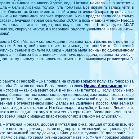
 время вызывала панический ужас, ведь Наташа мечтала не о катетах и
ышла – белым листком, только чуть помятым. Все время пыталась уйти в
кала». Однако такой сентиментальный и романтический характер скрывался
ники и не принимали всерьез взрослые. А она представляла себя только
расавиц будущая первая секс-бомба СССР, а пока «гадкий утенок» Негода
: маленькая, никто не видит, поэтому на экзамен в Школу-студию МХАТ
чно же, свернула каблук, и к всеобщей радости уковыляла, извинившись».
мова).
м в ТЮЗ: «Мы всем скопом ходили показываться, и везде: нет, нет, нет, а
асывает болото, мой талант гниет, моя молодость погибает». Юношеский
акончились съемки в фильме Ю. Кары «Завтра была война» по одноименному
прочла – «Завтра была война» - всю ночь прорыдала, пришла на учебу –
одаря этому фильму состоялось знакомство с начинающим режиссером В.
работе с Негодой: «Она пришла на студию Горького получать гонорар за
Ирина Апексимова
и пробы. Сначала на роль Веры планировалась
, но ее
е истории — как она ведет себя в жизни, как в театре… Получалось нечто
ознова, бывшая по тем временам вроде продюсера, заставила показать еще
 равно». Вопреки ожиданиям режиссера и съемочной группы, Негода никак
венная в отечественном кино) далась на удивление просто. Она великая
т мозга идет, а от таланта. И я благодарен и судьбе, и Татьяне Лиозновой,
икто их не видит, потому что там есть энергетика». Возможно, именно эта
то время, когда о мощных пиар-технологиях и слыхом не слыхивали.
– отвязная и резкая, добрая и чуткая девчонка, рвущая от жизни всё, что
абочем поселке с дикими драками под портретами вождей, танцплощадкой и
что окончившей школу дочери, найдя у нее в сумочке 20 долларов? Она
ся прямо сейчас, то серая рутина засосет навечно. Фильм произвел эффект