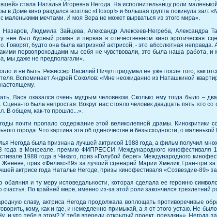
авшей» стала Наталья Игоревна Негода. На исполнительницу роли маленько
ы в Доме кино раздался возглас «Позор!» и большая группа покинула зал: «Мн
с маленькими мечтами. И моя Вера не может вырваться из этого мира».
Назаров, Людмила Зайцева, Александр Алексеев-Негреба, Александра Т
у нее был бурный роман и первая в отечественном кино эротическая сце
 Говорят, будто она была капризной актрисой, - это абсолютная неправда. А
какими первопроходцами мы себя не чувствовали, это была наша работа, и м
фа, мы даже не предполагали».
гло и не быть. Режиссер Василий Пичул придумал ее уже после того, как отс
ителя. Вспоминает Андрей Соколов: «Мне неожиданно из Наташкиной квартиры
о-настоящему.
ать, Вася оказался очень мудрым человеком. Сколько ему тогда было – два
. Сцена-то была непростая. Вокруг нас стояло человек двадцать пять: кто со с
л. В общем, как-то прошло...».
годы почти пропало содержание этой великолепной драмы. Кинокритики сов
ного города. Что картина эта об одиночестве и безысходности, о маленькой
лья Негода была признана лучшей актрисой 1988 года, а фильм получил мн
 года в Монреале, премию ФИПРЕССИ Международного кинофестиваля 198
ивале 1988 года в Чикаго, приз «Голубой берег» Международного кинофест
 Женеве, приз «Феликс-89» за лучший сценарий Марии Хмелик, Гран-при 
лучшей актрисе года Наталье Негоде, призы кинофестиваля «Созвездие-89» 
о обаяния и ту меру исповедальности, которая сделала ее героиню симво
о счастья. По крайней мере, именно из-за этой роли закончился трехлетний
родную славу, актриса Негода продолжала воплощать противоречивые образ
оворить, кому, как и где, и немедленно примыкай, а я от этого устаю. Не было
«Ну, и что тебе в этом? У тебя впереди открытый проект, поездки»». Негода