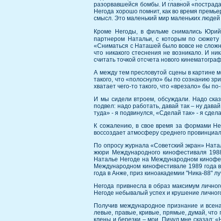
разорвавшейся бомбы. И главной «пострад
Негода хорошо помнит, как во время премьер
смысл. Это маленький мир маленьких людей 
Кроме Негоды, в фильме снимались Юрий 
партнером Натальи, с которым по сюжету 
«Сниматься с Наташей было вовсе не сложно.
что никакого стеснения не возникало. И ни
считать точкой отсчета нового кинематогра
А между тем пресловутой сцены в картине мо
такого, что «полоснуло» бы по сознанию зр
хватает чего-то такого, что «врезало» бы п
И мы сидели втроем, обсуждали. Надо сказ
подвел: надо работать, давай так – ну давай
туда» - я подвинулся, «Сделай так» - я сдела
К сожалению, в свое время за формами Не
воссоздает атмосферу среднего провинциаль
По опросу журнала «Советский экран» Ната
жюри Международного кинофестиваля 1988
Наталье Негоде на Международном кинофест
Международном кинофестивале 1989 года в
года в Анже, приз киноакадемии "Ника-88" 
Негода привнесла в образ максимум личног
Негоде небывалый успех и крушение личног
Получив международное признание и всена
левые, правые, кривые, прямые, думай, что г
клены и березки – мои. Пичул мне сказал: 