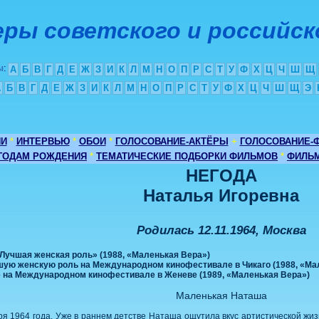
ры советского и российск
ы
:
А
Б
В
Г
Д
Е
Ж
З
И
К
Л
М
Н
О
П
Р
С
Т
У
Ф
Х
Ц
Ч
Ш
Щ
А
Б
В
Г
Д
Е
Ж
З
И
К
Л
М
Н
О
П
Р
С
Т
У
Ф
Х
Ц
Ч
Ш
Щ
Э
ИИ
*
ИНТЕРВЬЮ
*
ОБОИ
*
ГОЛОСОВАНИЕ-АКТЁРЫ
+
ГОЛОСОВАНИЕ-
 ГОДАМ РОЖДЕНИЯ
*
ТЕМАТИЧЕСКИЕ ПОДБОРКИ ФИЛЬМОВ
*
ФИЛЬМ
НЕГОДА
Наталья Игоревна
Родилась 12.11.1964, Москва
Лучшая женская роль» (1988, «Маленькая Вера»)
чшую женскую роль на Международном кинофестивале в Чикаго (1988, «Ма
е на Международном кинофестивале в Женеве (1989, «Маленькая Вера»)
Маленькая Наташа
ря 1964 года. Уже в раннем детстве Наташа ощутила вкус артистической жи