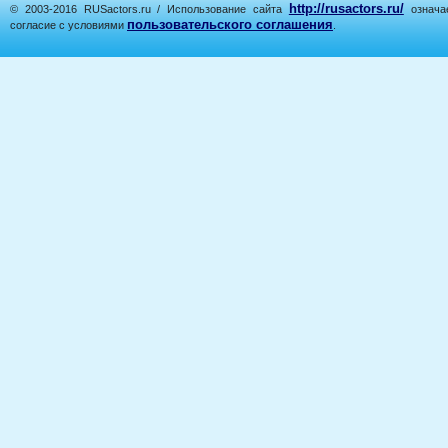
http://rusactors.ru/
© 2003-2016 RUSactors.ru / Использование сайта
означае
пользовательского соглашения
согласие с условиями
.