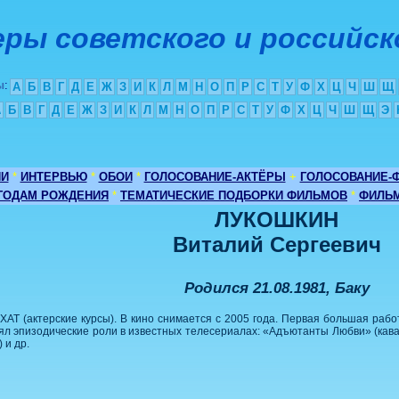
ры советского и российск
ы
:
А
Б
В
Г
Д
Е
Ж
З
И
К
Л
М
Н
О
П
Р
С
Т
У
Ф
Х
Ц
Ч
Ш
Щ
А
Б
В
Г
Д
Е
Ж
З
И
К
Л
М
Н
О
П
Р
С
Т
У
Ф
Х
Ц
Ч
Ш
Щ
Э
ИИ
*
ИНТЕРВЬЮ
*
ОБОИ
*
ГОЛОСОВАНИЕ-АКТЁРЫ
+
ГОЛОСОВАНИЕ-
 ГОДАМ РОЖДЕНИЯ
*
ТЕМАТИЧЕСКИЕ ПОДБОРКИ ФИЛЬМОВ
*
ФИЛЬМ
ЛУКОШКИН
Виталий Сергеевич
Родился 21.08.1981, Баку
АТ (актерские курсы). В кино снимается с 2005 года. Первая большая рабо
ял эпизодические роли в известных телесериалах: «Адъютанты Любви» (кава
 и др.