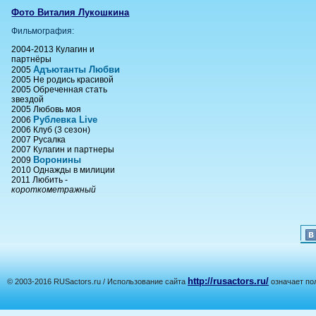
Фото Виталия Лукошкина
Фильмография:
2004-2013 Кулагин и
партнёры
Адъютанты Любви
2005
2005 Не родись красивой
2005 Обреченная стать
звездой
2005 Любовь моя
Рублевка Live
2006
2006 Клуб (3 сезон)
2007 Русалка
2007 Кулагин и партнеры
Воронины
2009
2010 Однажды в милиции
2011 Любить -
короткометражный
http://rusactors.ru/
© 2003-2016 RUSactors.ru / Использование сайта
означает по