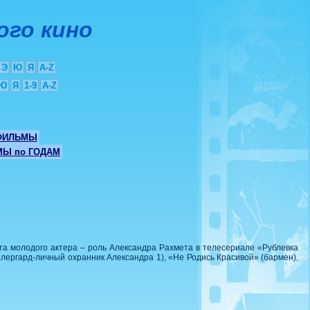
ого кино
Э
Ю
Я
A-Z
Ю
Я
1-9
A-Z
ФИЛЬМЫ
Ы по ГОДАМ
та молодого актера – роль Александра Рахмета в телесериале «Рублевка
лергард-личный охранник Александра 1), «Не Родись Красивой» (бармен),