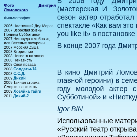
В 2006 году Дмитри
Фото Дмитрия
(мастерская И. Золото
Ломовского
сезон актер отработал
Фильмография:
спектакле «Как вам это
2006 Настоящий Дед Мороз
2007 Взрослая жизнь
you like it» в постанов
Полины Субботиной
2007 Ниоткуда с любовью,
или Веселые похороны
В конце 2007 года Дмит
2007 Морская душа
2008 Вторжение
2008 Невеста на заказ
2008 Ненависть
2008 Своя правда
Солдаты-14
2008
В кино Дмитрий Ломов
С.С.Д.
2008
Дикий
2009
главной героини) в се
2009 Тайная стража.
Смертельные игры
году молодой актер 
Хозяйка тайги
2009
Субботиной» и «Ниотку
Дикий-2
2011
Igor BIN
Использованные матер
«Русский театр открывает