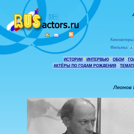
Киноактеры
Фильмы
:
А
ИСТОРИИ
*
ИНТЕРВЬЮ
*
ОБОИ
*
ГО
АКТЁРЫ ПО ГОДАМ РОЖДЕНИЯ
*
ТЕМАТ
Леонов 