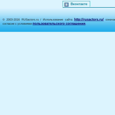
Вконтакте
http://rusactors.ru/
© 2003-2016 RUSactors.ru / Использование сайта
означае
пользовательского соглашения
согласие с условиями
.