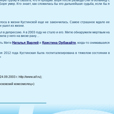
ную трубку и сказать, что я прощаю. Боря после развода слег в больницу с
Боря умер. Кто знает, как сложилась бы его дальнейшая судьба, если бы я
лоса в жизни Кустинской еще не закончилась. Самое страшное ждало ее
н ушел из жизни.
л в депрессию. А в 2003 году не стало и его. Митю обнаружили мертвым на
жила у него на виске рану…
Наталья Варлей
Кристина Орбакайте
ать Мити
и
, когда-то снимавшаяся
ря 2012 года Кустинская была госпитализирована в тяжелом состоянии в
ь
.2003 г. http://www.aif.ru);
осковский комсомолец»)