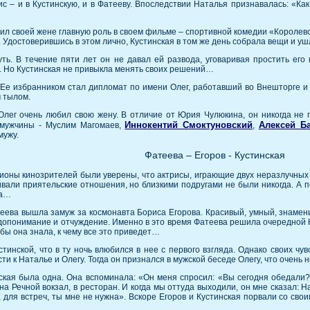
ис – и в Кустинскую, и в Фатееву. Впоследствии Наталья признавалась: «К
ил своей жене главную роль в своем фильме – спортивной комедии «Королев
. Удостоверившись в этом лично, Кустинская в том же день собрала вещи и уш
. В течение пяти лет он не давал ей развода, уговаривая простить его 
л. Но Кустинская не привыкла менять своих решений…
Ее избранником стал дипломат по имени Олег, работавший во Внешторге и ч
м тылом.
Олег очень любил свою жену. В отличие от Юрия Чулюкина, он никогда не п
Иннокентий Смоктуновский
Алексей Б
 мужчины - Муслим Магомаев,
,
мужу.
Фатеева – Егоров - Кустинская
оны кинозрителей были уверены, что актрисы, играющие двух неразлучных п
вали приятельские отношения, но близкими подругами не были никогда. А п
на…
ева вышла замуж за космонавта Бориса Егорова. Красивый, умный, знамен
опонимание и отчуждение. Именно в это время Фатеева решила очередной Но
бы она знала, к чему все это приведет…
инской, что в ту ночь влюбился в нее с первого взгляда. Однако своих чув
сти к Наталье и Олегу. Тогда он признался в мужской беседе Олегу, что очень 
нская была одна. Она вспоминала: «Он меня спросил: «Вы сегодня обедали?
а Речной вокзал, в ресторан. И когда мы оттуда выходили, он мне сказал: На
к, для встреч, ты мне не нужна». Вскоре Егоров и Кустинская порвали со св