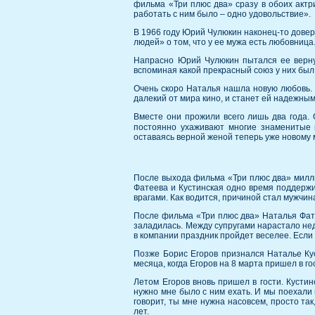
фильма «Три плюс два» сразу в обоих актр
работать с ним было – одно удовольствие».
В 1966 году Юрий Чулюкин наконец-то довер
людей» о том, что у ее мужа есть любовница
Напрасно Юрий Чулюкин пытался ее вернуть
вспоминая какой прекрасный союз у них бы
Очень скоро Наталья нашла новую любовь. 
далекий от мира кино, и станет ей надежны
Вместе они прожили всего лишь два года. 
постоянно ухаживают многие знаменитые
оставаясь верной женой теперь уже новому 
После выхода фильма «Три плюс два» милли
Фатеева и Кустинская одно время поддержи
врагами. Как водится, причиной стал мужчи
После фильма «Три плюс два» Наталья Фате
заладилась. Между супругами нарастало нед
в компании праздник пройдет веселее. Если 
Позже Борис Егоров признался Наталье Куст
месяца, когда Егоров на 8 марта пришел в го
Летом Егоров вновь пришел в гости. Кусти
нужно мне было с ним ехать. И мы поехали н
говорит, ты мне нужна насовсем, просто та
лет.