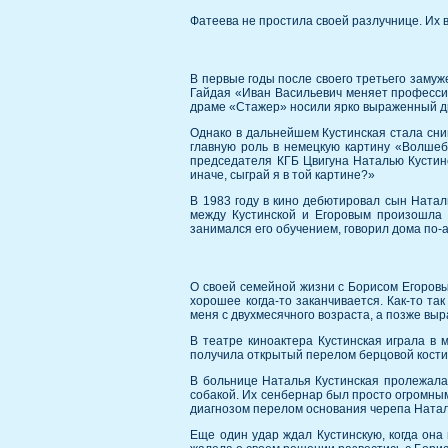
Фатеева не простила своей разлучнице. Их 
В первые годы после своего третьего замуж
Гайдая «Иван Васильевич меняет профессию
драме «Стажер» носили ярко выраженный д
Однако в дальнейшем Кустинская стала сним
главную роль в немецкую картину «Волшеб
председателя КГБ Цвигуна Наталью Кустинск
иначе, сыграй я в той картине?»
В 1983 году в кино дебютировал сын Натал
между Кустинской и Егоровым произошла 
занимался его обучением, говорил дома по-
О своей семейной жизни с Борисом Егоровым
хорошее когда-то заканчивается. Как-то та
меня с двухмесячного возраста, а позже выр
В театре киноактера Кустинская играла в 
получила открытый перелом берцовой кости. 
В больнице Наталья Кустинская пролежала д
собакой. Их сенбернар был просто огромным 
диагнозом перелом основания черепа Натал
Еще один удар ждал Кустинскую, когда она