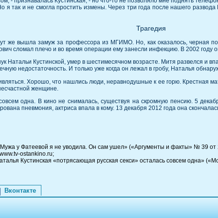
м, - признавалась Кустинская, - но что-то не позволяло мне поднять телефон
о я так и не смогла простить измены. Через три года после нашего развода 
Трагедия
ут же вышла замуж за профессора из МГИМО. Но, как оказалось, черная по
ович сломал плечо и во время операции ему занесли инфекцию. В 2002 году о
нук Натальи Кустинской, умер в шестимесячном возрасте. Митя развелся и впа
чную недостаточность. И только уже когда он лежал в гробу, Наталья обнару
дивляться. Хорошо, что нашлись люди, неравнодушные к ее горю. Крестная м
 несчастной женщине.
овсем одна. В кино не снималась, существуя на скромную пенсию. 5 декаб
рована пневмония, актриса впала в кому. 13 декабря 2012 года она скончалас
жа у Фатеевой я не уводила. Он сам ушел» («Аргументы и факты» № 39 от 24.09
www.tv-ostankino.ru;
аталья Кустинская «потрясающая русская секси» осталась совсем одна» («М
Вконтакте