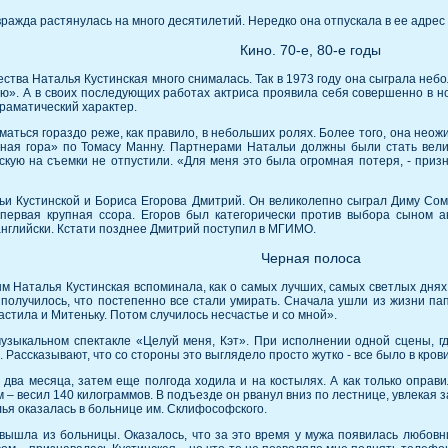
вражда растянулась на много десятилетий. Нередко она отпускала в ее адрес
Кино. 70-е, 80-е годы
ества Наталья Кустинская много снималась. Так в 1973 году она сыграла н
». А в своих последующих работах актриса проявила себя совершенно в нов
раматический характер.
аться гораздо реже, как правило, в небольших ролях. Более того, она неожи
ная гора» по Томасу Манну. Партнерами Натальи должны были стать вели
ую на съемки не отпустили. «Для меня это была огромная потеря, - призна
ьи Кустинской и Бориса Егорова Дмитрий. Он великолепно сыграл Диму Сом
первая крупная ссора. Егоров был категорически против выбора сыном а
английски. Кстати позднее Дмитрий поступил в МГИМО.
Черная полоса
 Наталья Кустинская вспоминала, как о самых лучших, самых светлых днях. «
к получилось, что постепенно все стали умирать. Сначала ушли из жизни п
астила и Митеньку. Потом случилось несчастье и со мной».
музыкальном спектакле «Целуй меня, Кэт». При исполнении одной сцены, 
Рассказывают, что со стороны это выглядело просто жутко - все было в крови
ва месяца, затем еще полгода ходила и на костылях. А как только оправил
– весил 140 килограммов. В подъезде он рванул вниз по лестнице, увлекая за
ья оказалась в больнице им. Склифософского.
 вышла из больницы. Оказалось, что за это время у мужа появилась любовн