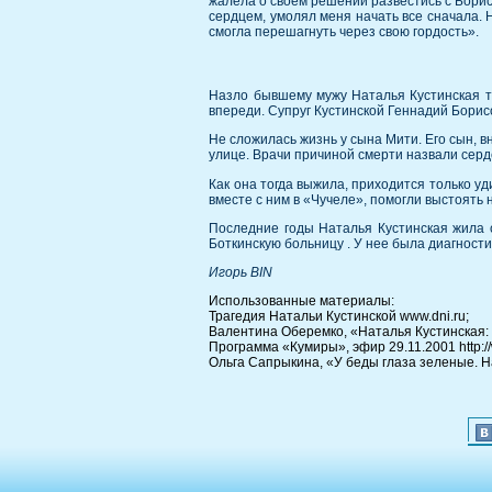
жалела о своем решении развестись с Борисо
сердцем, умолял меня начать все сначала. Н
смогла перешагнуть через свою гордость».
Назло бывшему мужу Наталья Кустинская т
впереди. Супруг Кустинской Геннадий Борис
Не сложилась жизнь у сына Мити. Его сын, в
улице. Врачи причиной смерти назвали серде
Как она тогда выжила, приходится только у
вместе с ним в «Чучеле», помогли выстоять
Последние годы Наталья Кустинская жила с
Боткинскую больницу . У нее была диагности
Игорь BIN
Использованные материалы:
Трагедия Натальи Кустинской www.dni.ru;
Валентина Оберемко, «Наталья Кустинская: Му
Программа «Кумиры», эфир 29.11.2001 http://
Ольга Сапрыкина, «У беды глаза зеленые. Н