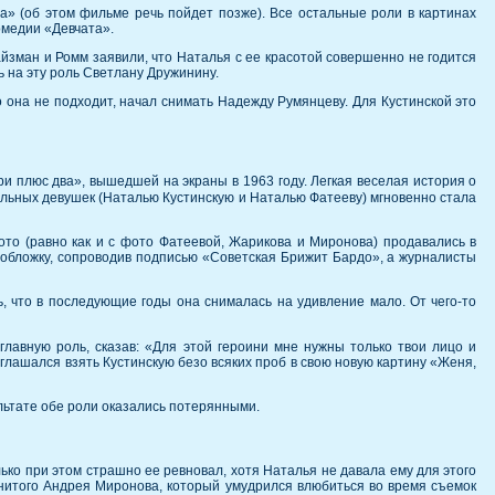
а» (об этом фильме речь пойдет позже). Все остальные роли в картинах
омедии «Девчата».
Райзман и Ромм заявили, что Наталья с ее красотой совершенно не годится
ь на эту роль Светлану Дружинину.
о она не подходит, начал снимать Надежду Румянцеву. Для Кустинской это
и плюс два», вышедшей на экраны в 1963 году. Легкая веселая история о
ельных девушек (Наталью Кустинскую и Наталью Фатееву) мгновенно стала
то (равно как и с фото Фатеевой, Жарикова и Миронова) продавались в
обложку, сопроводив подписью «Советская Брижит Бардо», а журналисты
ь, что в последующие годы она снималась на удивление мало. От чего-то
лавную роль, сказав: «Для этой героини мне нужны только твои лицо и
глашался взять Кустинскую безо всяких проб в свою новую картину «Женя,
льтате обе роли оказались потерянными.
ко при этом страшно ее ревновал, хотя Наталья не давала ему для этого
нитого Андрея Миронова, который умудрился влюбиться во время съемок