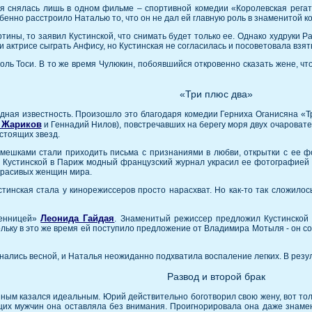
кая снялась лишь в одном фильме – спортивной комедии «Королевская регат
бенно расстроило Наталью то, что он не дал ей главную роль в знаменитой к
ртины, то заявил Кустинской, что снимать будет только ее. Однако худруки 
 актрисе сыграть Анфису, но Кустинская не согласилась и посоветовала взят
ль Тоси. В то же время Чулюкин, побоявшийся откровенно сказать жене, чт
«Три плюс два»
дная известность. Произошло это благодаря комедии Герниха Оганисяна «Тр
 Жариков
и Геннадий Нилов), повстречавших на берегу моря двух очароват
астоящих звезд.
мешками стали приходить письма с признаниями в любви, открытки с ее фо
а Кустинской в Париж модный французский журнал украсил ее фотографией 
 красивых женщин мира.
тинская стала у кинорежиссеров просто нарасхват. Но как-то так сложилос
Леонида Гайдая
пленницей»
. Знаменитый режиссер предложил Кустинской г
ольку в это же время ей поступило предложение от Владимира Мотыля - он со
ались весной, и Наталья неожиданно подхватила воспаление легких. В резу
Развод и второй брак
ым казался идеальным. Юрий действительно боготворил свою жену, вот толь
их мужчин она оставляла без внимания. Проигнорировала она даже знаме