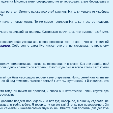
ак мужчина Миронов меня совершенно не интересовал, а вот беседовать и
ская регата». Именно на съемках этой картины Наталья узнала от «добрых
ла.
и начать новую жизнь. То же самое твердили Наталье и все ее подруги,
асто ездивший за границу. Кустинская посчитала, что именно такой муж,
озволял себе устраивать сцены ревности, хотя и знал, что за Натальей
аталов
. Собственно сама Кустинская этого и не скрывала, по-прежнему
одруг, поддерживают такие же отношения и в жизни. Как они ошибались!
осле одной совместной встречи Нового года они и вовсе стали заклятыми
итый он был настоящим героем своего времени. Но их семейная жизнь не
вый Год отметить вместе с семьей Натальи Кустинской. Ей казалось, что
ств тогда он ничем не проявил, и снова они встретились лишь спустя два
несчастлив.
 Давайте поедем пообедаем». И вот тут, наверное, я ошибку сделала, не
таша, я тебя люблю. Я говорю, ну как же так! Это же все невозможно... Он
оими семьями и начали совместную жизнь. Вместе они прожили два десятка