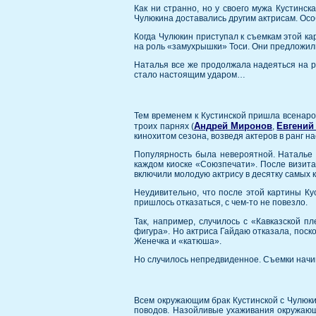
Как ни странно, но у своего мужа Кустинс
Чулюкина доставались другим актрисам. Осо
Когда Чулюкин приступал к съемкам этой ка
на роль «замухрышки» Тоси. Они предложили
Наталья все же продолжала надеяться на ро
стало настоящим ударом…
Тем временем к Кустинской пришла всенаро
Андрей Миронов
Евгений
троих парнях (
,
кинохитом сезона, возведя актеров в ранг н
Популярность была невероятной. Наталье 
каждом киоске «Союзпечати». После визит
включили молодую актрису в десятку самых
Неудивительно, что после этой картины Кус
пришлось отказаться, с чем-то не повезло.
Так, например, случилось с «Кавказской 
фигура». Но актриса Гайдаю отказала, поск
Женечка и «катюша».
Но случилось непредвиденное. Съемки начин
Всем окружающим брак Кустинской с Чулюкин
поводов. Назойливые ухаживания окружающ