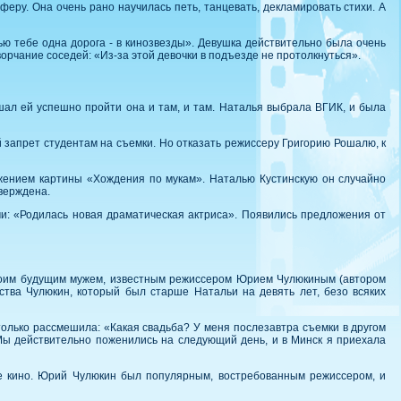
феру. Она очень рано научилась петь, танцевать, декламировать стихи. А
ю тебе одна дорога - в кинозвезды». Девушка действительно была очень
ворчание соседей: «Из-за этой девочки в подъезде не протолкнуться».
шал ей успешно пройти она и там, и там. Наталья выбрала ВГИК, и была
ий запрет студентам на съемки. Но отказать режиссеру Григорию Рошалю, к
жением картины «Хождения по мукам». Наталью Кустинскую он случайно
тверждена.
и: «Родилась новая драматическая актриса». Появились предложения от
своим будущим мужем, известным режиссером Юрием Чулюкиным (автором
тва Чулюкин, который был старше Натальи на девять лет, безо всяких
только рассмешила: «Какая свадьба? У меня послезавтра съемки в другом
 Мы действительно поженились на следующий день, и в Минск я приехала
е кино. Юрий Чулюкин был популярным, востребованным режиссером, и