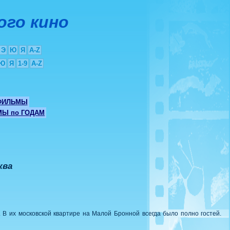
ого кино
Э
Ю
Я
A-Z
Ю
Я
1-9
A-Z
ФИЛЬМЫ
Ы по ГОДАМ
ква
 В их московской квартире на Малой Бронной всегда было полно гостей.