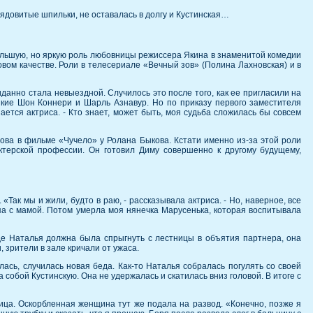
 ядовитые шпильки, не оставалась в долгу и Кустинская…
ебольшую, но яркую роль любовницы режиссера Якина в знаменитой комедии
ом качестве. Роли в телесериале «Вечный зов» (Полина Лахновская) и в
данно стала невыездной. Случилось это после того, как ее пригласили на
кие Шон Коннери и Шарль Азнавур. Но по приказу первого заместителя
ется актриса. - Кто знает, может быть, моя судьба сложилась бы совсем
ова в фильме «Чучело» у Ролана Быкова. Кстати именно из-за этой роли
ктерской профессии. Он готовил Диму совершенно к другому будущему,
Так мы и жили, будто в раю, - рассказывала актриса. - Но, наверное, все
апа с мамой. Потом умерла моя нянечка Марусенька, которая воспитывала
где Наталья должна была спрыгнуть с лестницы в объятия партнера, она
, зрители в зале кричали от ужаса.
ась, случилась новая беда. Как-то Наталья собралась погулять со своей
 собой Кустинскую. Она не удержалась и скатилась вниз головой. В итоге с
ица. Оскорбленная женщина тут же подала на развод. «Конечно, позже я