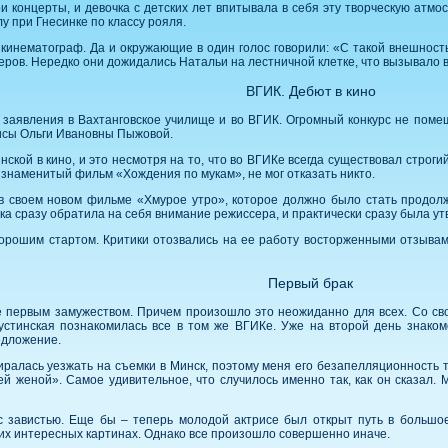
 концерты, и девочка с детских лет впитывала в себя эту творческую атмос
 при Гнесинке по классу рояля.
кинематограф. Да и окружающие в один голос говорили: «С такой внешность
леров. Нередко они дожидались Натальи на лестничной клетке, что вызывало 
ВГИК. Дебют в кино
 заявления в Вахтанговское училище и во ВГИК. Огромный конкурс не поме
рисы Ольги Ивановны Пыжовой.
нской в кино, и это несмотря на то, что во ВГИКе всегда существовал строг
знаменитый фильм «Хождения по мукам», не мог отказать никто.
в своем новом фильме «Хмурое утро», которое должно было стать продол
ка сразу обратила на себя внимание режиссера, и практически сразу была у
орошим стартом. Критики отозвались на ее работу восторженными отзывам
Первый брак
ее первым замужеством. Причем произошло это неожиданно для всех. Со 
тинская познакомилась все в том же ВГИКе. Уже на второй день знакомс
едложение.
иралась уезжать на съемки в Минск, поэтому меня его безапелляционность 
ей женой». Самое удивительное, что случилось именно так, как он сказал.
с завистью. Еще бы – теперь молодой актрисе был открыт путь в большо
гих интересных картинах. Однако все произошло совершенно иначе.