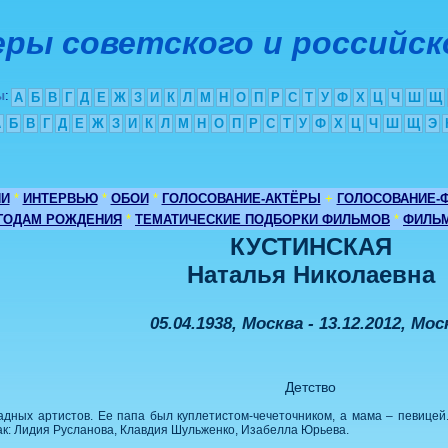
ры советского и российск
ы
:
А
Б
В
Г
Д
Е
Ж
З
И
К
Л
М
Н
О
П
Р
С
Т
У
Ф
Х
Ц
Ч
Ш
Щ
А
Б
В
Г
Д
Е
Ж
З
И
К
Л
М
Н
О
П
Р
С
Т
У
Ф
Х
Ц
Ч
Ш
Щ
Э
ИИ
*
ИНТЕРВЬЮ
*
ОБОИ
*
ГОЛОСОВАНИЕ-АКТЁРЫ
+
ГОЛОСОВАНИЕ-
 ГОДАМ РОЖДЕНИЯ
*
ТЕМАТИЧЕСКИЕ ПОДБОРКИ ФИЛЬМОВ
*
ФИЛЬМ
КУСТИНСКАЯ
Наталья Николаевна
05.04.1938, Москва - 13.12.2012, Мос
Детство
адных артистов. Ее папа был куплетистом-чечеточником, а мама – певицей.
ак: Лидия Русланова, Клавдия Шульженко, Изабелла Юрьева.