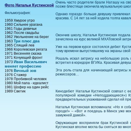
Очень часто родители брали Наташу на свои
Фото Натальи Кустинской
позже блестяще окончила музыкальную школу
Фильмография:
Однако гораздо больше девушку привлекал 
красива. С 14 лет за ней ходила толпа кава
1959 Хмурое утро
1960 Сильнее урагана
1961 Годы девичьи
1962 После свадьбы
Окончив школу, Наталья Кустинская подала
1962 Увольнение на берег
зачислена на курс великой МХАТовской акт
Три плюс два
1963
1965 Спящий лев
Уже на первом курсе состоялся дебют Кусти
1966 Королевская регата
тому времени выпустившему на экраны свой 
1971 Весенняя сказка
1971 Кочующий фронт
Рошаль искал актрису на небольшую роль 
Иван Васильевич
1973
встретил в коридоре ВГИКа. Красивая девуш
меняет профессию
Эта роль стала для начинающей актрисы х
Вечный зов
1976
режиссеров…
1976 Стажер
1978 Пробивной человек
1980 Мой папа - идеалист
1981 Шофер на один рейс
1989 Светик
Кинодебют Натальи Кустинской совпал с 
популярной комедии «Неподдающиеся») Кус
предварительных ухаживаний сделал ей пр
Наталья Кустинская вспоминала: «Но я соб
городе!» – «Вот и поедешь в Минск уже мо
замужней дамой».
Окружающие восприняли брак Кустинской 
Кустинская вполне могла бы сняться во мно