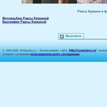
Раиса Куркина в 
Фотоальбом Раисы Куркиной
Биография Раисы Куркиной
Вконтакте
http://rusactors.ru/
© 2003-2016 RUSactors.ru / Использование сайта
означае
пользовательского соглашения
согласие с условиями
.