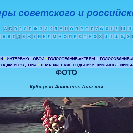
ры советского и российск
ы
:
А
Б
В
Г
Д
Е
Ж
З
И
К
Л
М
Н
О
П
Р
С
Т
У
Ф
Х
Ц
Ч
Ш
Щ
А
Б
В
Г
Д
Е
Ж
З
И
К
Л
М
Н
О
П
Р
С
Т
У
Ф
Х
Ц
Ч
Ш
Щ
Э
ИИ
*
ИНТЕРВЬЮ
*
ОБОИ
*
ГОЛОСОВАНИЕ-АКТЁРЫ
+
ГОЛОСОВАНИЕ-
 ГОДАМ РОЖДЕНИЯ
*
ТЕМАТИЧЕСКИЕ ПОДБОРКИ ФИЛЬМОВ
*
ФИЛЬМ
ФОТО
Кубацкий Анатолий Львович