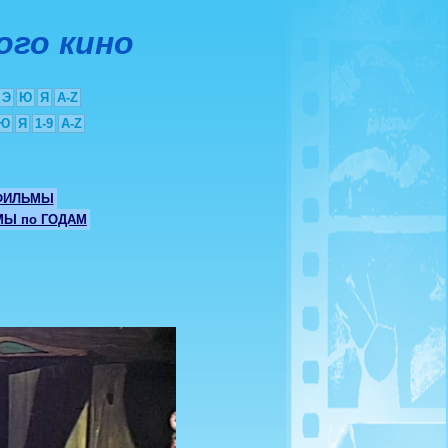
ого кино
Э
Ю
Я
A-Z
Ю
Я
1-9
A-Z
ФИЛЬМЫ
Ы по ГОДАМ