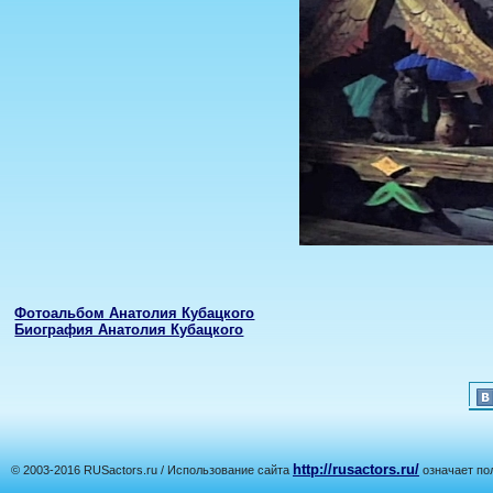
Фотоальбом Анатолия Кубацкого
Биография Анатолия Кубацкого
http://rusactors.ru/
© 2003-2016 RUSactors.ru / Использование сайта
означает по