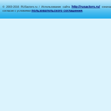
http://rusactors.ru/
© 2003-2016 RUSactors.ru / Использование сайта
означае
пользовательского соглашения
согласие с условиями
.