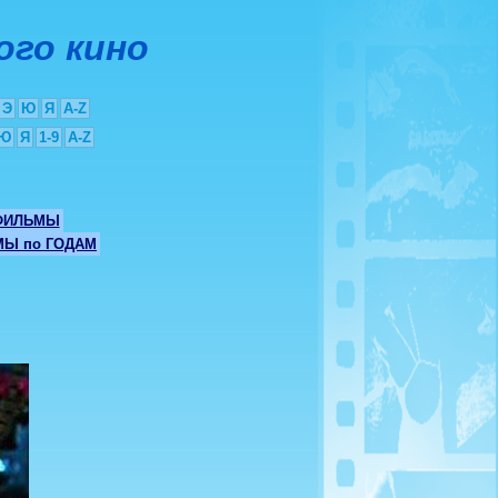
ого кино
Э
Ю
Я
A-Z
Ю
Я
1-9
A-Z
ФИЛЬМЫ
Ы по ГОДАМ