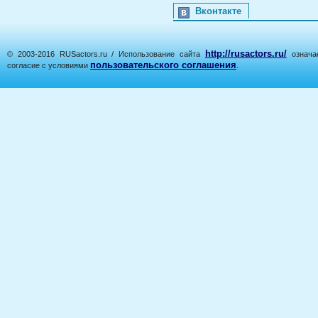
Вконтакте
http://rusactors.ru/
© 2003-2016 RUSactors.ru / Использование сайта
означае
пользовательского соглашения
согласие с условиями
.