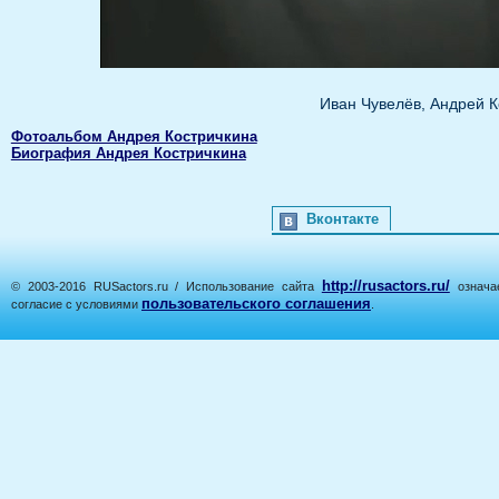
Иван Чувелёв, Андрей К
Фотоальбом Андрея Костричкина
Биография Андрея Костричкина
Вконтакте
http://rusactors.ru/
© 2003-2016 RUSactors.ru / Использование сайта
означае
пользовательского соглашения
согласие с условиями
.