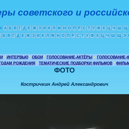
ры советского и российск
ы
:
А
Б
В
Г
Д
Е
Ж
З
И
К
Л
М
Н
О
П
Р
С
Т
У
Ф
Х
Ц
Ч
Ш
Щ
А
Б
В
Г
Д
Е
Ж
З
И
К
Л
М
Н
О
П
Р
С
Т
У
Ф
Х
Ц
Ч
Ш
Щ
Э
ИИ
*
ИНТЕРВЬЮ
*
ОБОИ
*
ГОЛОСОВАНИЕ-АКТЁРЫ
+
ГОЛОСОВАНИЕ-
 ГОДАМ РОЖДЕНИЯ
*
ТЕМАТИЧЕСКИЕ ПОДБОРКИ ФИЛЬМОВ
*
ФИЛЬМ
ФОТО
Костричкин Андрей Александрович