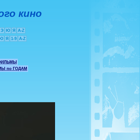
ого кино
Э
Ю
Я
A-Z
Ю
Я
1-9
A-Z
ФИЛЬМЫ
Ы по ГОДАМ