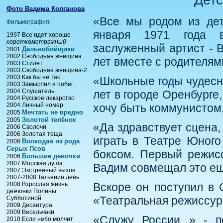
Фото Вадима Колганова
«Все мы родом из дет
Фильмография:
января 1971 года в
1997 Все идет хорошо -
короткометражный
заслуженный артист - 
Дальнобойщики
2001
2002 Свободная женщина
лет вместе с родителям
2003 Стилет
2003 Свободная женщина-2
2003 Как бы не так
«Школьные годы чудесн
2003 Замыслил я побег
2004 Слушатель
лет в городе Оренбурге,
2004 Русское лекарство
2004 Личный номер
хочу быть коммунистом,
Мечтать не вредно
2005
Золотой телёнок
2005
«Да здравствует сцена, 
2006 Сволочи
2006 Золотая теща
играть в Театре Юного
Волкодав из рода
2006
Серых Псов
боксом. Первый режисс
Большие девочки
2006
2007 Морская душа
Вадим совмещал это еще
2007 Экстренный вызов
2007-2008 Татьянин день
2008 Взрослая жизнь
Вскоре он поступил в 
девчонки Полины
«Театральная режиссура
Субботиной
2009 Десантура
2009 Весельчаки
«Служу России...» - 
2010 Если небо молчит