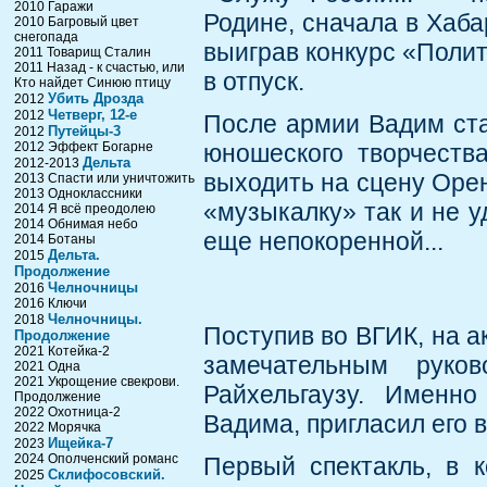
2010 Гаражи
Родине, сначала в Хаба
2010 Багровый цвет
снегопада
выиграв конкурс «Полит
2011 Товарищ Сталин
2011 Назад - к счастью, или
в отпуск.
Кто найдет Синюю птицу
Убить Дрозда
2012
Четверг, 12-e
2012
После армии Вадим ста
Путейцы-3
2012
2012 Эффект Богарне
юношеского творчеств
Дельта
2012-2013
выходить на сцену Орен
2013 Спасти или уничтожить
2013 Одноклассники
«музыкалку» так и не у
2014 Я всё преодолею
2014 Обнимая небо
еще непокоренной...
2014 Ботаны
Дельта.
2015
Продолжение
Челночницы
2016
2016 Ключи
Челночницы.
2018
Поступив во ВГИК, на а
Продолжение
2021 Котейка-2
замечательным руко
2021 Одна
2021 Укрощение свекрови.
Райхельгаузу. Именно
Продолжение
2022 Охотница-2
Вадима, пригласил его 
2022 Морячка
Ищейка-7
2023
2024 Ополченский романс
Первый спектакль, в к
Склифосовский.
2025