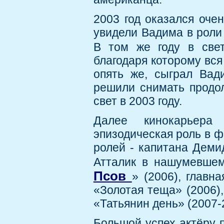
2003 год оказался оче
увидели Вадима в роли
В том же году в св
благодаря которому вся
опять же, сыграл Вад
решили снимать продол
свет в 2003 году.
Далее кинокарьера
эпизодическая роль в ф
ролей - капитана Демид
Атталик в нашумевшем
Псов
» (2006), главн
«Золотая теща» (2006)
«Татьянин день» (2007-2
Большой успех актёру 